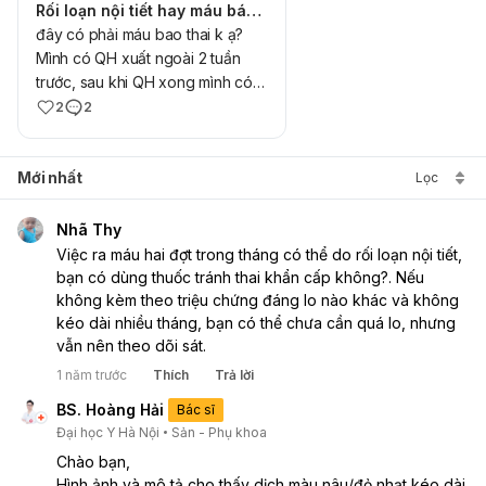
Rối loạn nội tiết hay máu báo thai sau quan hệ?
đây có phải máu bao thai k ạ?
Mình có QH xuất ngoài 2 tuần
trước, sau khi QH xong mình có
uống thuốc ttkc postinor và 1 viên
2
2
chống tác dụng phụ của long
châu đưa ra. bỗng nhiên đợt này
Mới nhất
lại bị sớm hơn trước ,mình hết dc 1
Lọc
tuần rồi thì hôm nay lại ra máu này
nên đang thắc mắc là bị rối loạn
Nhã Thy
nội tiết hay là máu báo thai ạ?
Việc ra máu hai đợt trong tháng có thể do rối loạn nội tiết,  
bạn có dùng thuốc tránh thai khẩn cấp không?. Nếu 
không kèm theo triệu chứng đáng lo nào khác và không 
kéo dài nhiều tháng, bạn có thể chưa cần quá lo, nhưng 
vẫn nên theo dõi sát.
1 năm trước
Thích
Trả lời
BS. Hoàng Hải
Bác sĩ
Đại học Y Hà Nội
Sản - Phụ khoa
Chào bạn,
Hình ảnh và mô tả cho thấy dịch màu nâu/đỏ nhạt kéo dài 