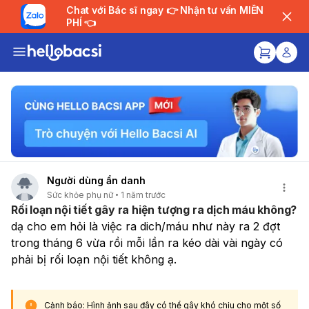
Chat với Bác sĩ ngay 👉 Nhận tư vấn MIỄN
PHÍ 👈
Người dùng ẩn danh
Sức khỏe phụ nữ
1 năm trước
Rối loạn nội tiết gây ra hiện tượng ra dịch máu không?
dạ cho em hỏi là việc ra dich/máu như này ra 2 đợt 
trong tháng 6 vừa rồi mỗi lần ra kéo dài vài ngày có 
phải bị rối loạn nội tiết không ạ.
Cảnh báo: Hình ảnh sau đây có thể gây khó chịu cho một số