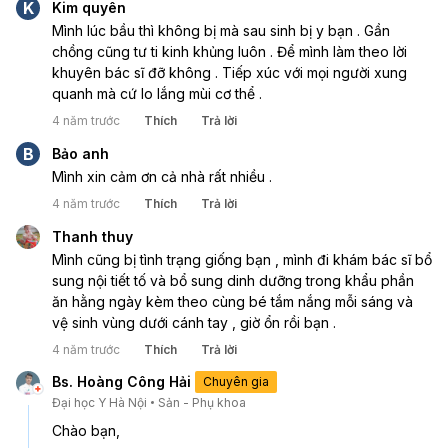
K
Kim quyên
Mình lúc bầu thì không bị mà sau sinh bị y bạn . Gần 
chồng cũng tư ti kinh khủng luôn . Để mình làm theo lời 
khuyên bác sĩ đỡ không . Tiếp xúc với mọi người xung 
quanh mà cứ lo lắng mùi cơ thể .
4 năm trước
Thích
Trả lời
B
Bảo anh
Mình xin cảm ơn cả nhà rất nhiều .
4 năm trước
Thích
Trả lời
Thanh thuy
Mình cũng bị tình trạng giống bạn , mình đi khám bác sĩ bổ 
sung nội tiết tố và bổ sung dinh dưỡng trong khẩu phần 
ăn hằng ngày kèm theo cùng bé tắm nắng mỗi sáng và 
vệ sinh vùng dưới cánh tay , giờ ổn rồi bạn .
4 năm trước
Thích
Trả lời
Bs. Hoàng Công Hải
Chuyên gia
Đại học Y Hà Nội
Sản - Phụ khoa
Chào bạn, 