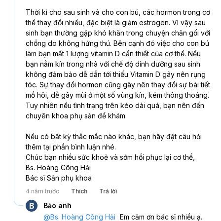
Thời kì cho sau sinh và cho con bú, các hormon trong cơ 
thể thay đổi nhiều, đặc biệt là giảm estrogen. Vì vậy sau 
sinh bạn thường gặp khó khăn trong chuyện chăn gối với 
chồng do không hứng thú. Bên cạnh đó việc cho con bú 
làm bạn mất 1 lượng vitamin D cần thiết của cơ thể. Nếu 
bạn nằm kín trong nhà với chế độ dinh dưỡng sau sinh 
không đảm bảo dễ dẫn tới thiếu Vitamin D gây nên rụng 
tóc. Sự thay đổi hormon cũng gây nên thay đổi sự bài tiết 
mồ hôi, dễ gây mùi ở một số vùng kín, kém thông thoáng. 
Tuy nhiên nếu tình trạng trên kéo dài quá, bạn nên đến 
chuyên khoa phụ sản để khám. 
Nếu có bất kỳ thắc mắc nào khác, bạn hãy đặt câu hỏi 
thêm tại phần bình luận nhé.
Chúc bạn nhiều sức khoẻ và sớm hồi phục lại cơ thể,
Bs. Hoàng Công Hải
Bác sĩ Sản phụ khoa
4 năm trước
Thích
Trả lời
B
Bảo anh
@
Bs. Hoàng Công Hải
Em cảm ơn bác sĩ nhiều ạ.