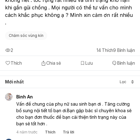
khi gần gũi chồng . Mọi người có thể tư vấn cho mình 
cách khắc phục không ạ ? Mình xin cảm ơn rất nhiều 
.
Chăm sóc vùng kín
2
14
Thích
9
Bình luận
Thích
Chia sẻ
Lưu
Bình luận
Mới nhất
Lọc
Bình An
Vấn đề chung của phụ nữ sau sinh bạn ơi . Tăng cường 
bổ sung nội tiết tố bạn ơi.Bạn gặp bác sĩ chuyên khoa sẽ 
cho bạn đơn thuốc để bạn cải thiện tình trạng này của 
bạn sẽ tốt hơn .
4 năm trước
Thích
Trả lời