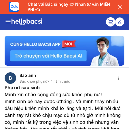
Chat với Bác sĩ ngay 👉 Nhận tư vấn MIỄN
PHÍ 👈
Bảo anh
B
Sức khỏe phụ nữ
4 năm trước
Phụ nữ sau sinh
Mình xin chào cộng đồng sức khỏe phụ nữ !
mình sinh bé nay được 6tháng . Và mình thấy nhiều 
dấu hiệu khiến mình khá lo lắng và tự ti . Mùi hôi dưới 
cánh tay rất khó chịu mặc dù từ nhỏ giờ mình không 
có, mình rất kỹ trong việc vệ sinh cơ thể nhưng vẫn 
không hết . tóc rụng rất nhiều và tình trạng khô hạn 