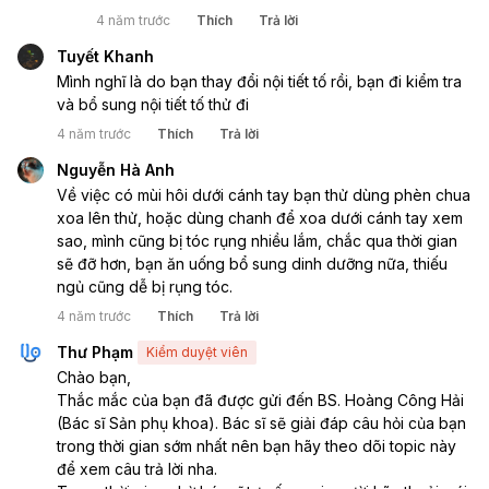
4 năm trước
Thích
Trả lời
Tuyết Khanh
Mình nghĩ là do bạn thay đổi nội tiết tố rồi, bạn đi kiểm tra 
và bổ sung nội tiết tố thử đi
4 năm trước
Thích
Trả lời
Nguyễn Hà Anh
Về việc có mùi hôi dưới cánh tay bạn thử dùng phèn chua 
xoa lên thử, hoặc dùng chanh để xoa dưới cánh tay xem 
sao, mình cũng bị tóc rụng nhiều lắm, chắc qua thời gian 
sẽ đỡ hơn, bạn ăn uống bổ sung dinh dưỡng nữa, thiếu 
ngủ cũng dễ bị rụng tóc. 
4 năm trước
Thích
Trả lời
Thư Phạm
Kiểm duyệt viên
Chào bạn,
Thắc mắc của bạn đã được gửi đến BS. Hoàng Công Hải 
(Bác sĩ Sản phụ khoa). Bác sĩ sẽ giải đáp câu hỏi của bạn 
trong thời gian sớm nhất nên bạn hãy theo dõi topic này 
để xem câu trả lời nha.