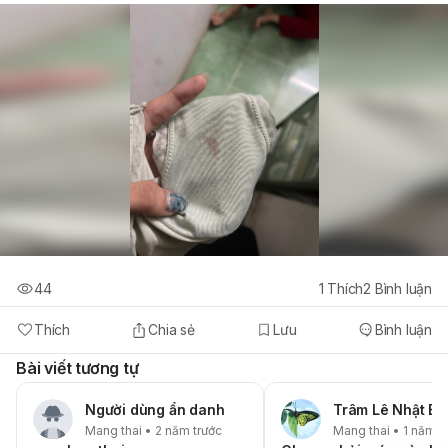
44
1
Thích
2
Bình luận
Thích
Chia sẻ
Lưu
Bình luận
Bài viết tương tự
Người dùng ẩn danh
Trâm Lê Nhật Bả
Mang thai • 2 năm trước
Mang thai • 1 năm t