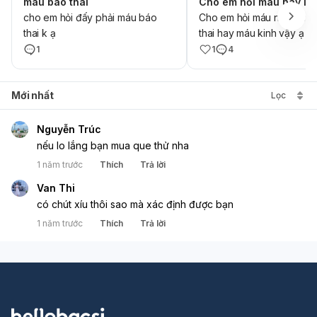
mau bao thai
cho em hỏi đấy phải máu báo
Cho em hỏi máu này là m
thai k ạ
thai hay máu kinh vậy ạ
1
1
4
Mới nhất
Lọc
Nguyễn Trúc
nếu lo lắng bạn mua que thử nha
1 năm trước
Thích
Trả lời
Van Thi
có chút xíu thôi sao mà xác định được bạn
1 năm trước
Thích
Trả lời