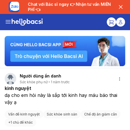
Chat với Bác sĩ ngay 👉 Nhận tư vấn MIỄN
PHÍ 👈
Người dùng ẩn danh
Sức khỏe phụ nữ
1 năm trước
kinh nguyệt
dạ cho em hỏi này là sắp tới kinh hay máu báo thai 
vậy ạ 
Vấn đề kinh nguyệt
Sức khỏe sinh sản
Chế độ ăn giảm cân
+
1 chủ đề khác