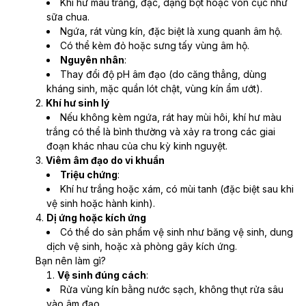
Khí hư màu trắng, đặc, dạng bột hoặc vón cục như 
sữa chua.
Ngứa, rát vùng kín, đặc biệt là xung quanh âm hộ.
Có thể kèm đỏ hoặc sưng tấy vùng âm hộ.
Nguyên nhân
:
Thay đổi độ pH âm đạo (do căng thẳng, dùng 
kháng sinh, mặc quần lót chật, vùng kín ẩm ướt).
2. 
Khí hư sinh lý
Nếu không kèm ngứa, rát hay mùi hôi, khí hư màu 
trắng có thể là bình thường và xảy ra trong các giai 
đoạn khác nhau của chu kỳ kinh nguyệt.
3. 
Viêm âm đạo do vi khuẩn
Triệu chứng
:
Khí hư trắng hoặc xám, có mùi tanh (đặc biệt sau khi 
vệ sinh hoặc hành kinh).
4. 
Dị ứng hoặc kích ứng
Có thể do sản phẩm vệ sinh như băng vệ sinh, dung 
dịch vệ sinh, hoặc xà phòng gây kích ứng.
Bạn nên làm gì?
Vệ sinh đúng cách
:
Rửa vùng kín bằng nước sạch, không thụt rửa sâu 
vào âm đạo.