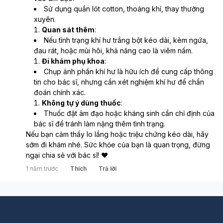
Sử dụng quần lót cotton, thoáng khí, thay thường 
xuyên.
Quan sát thêm
:
Nếu tình trạng khí hư trắng bột kéo dài, kèm ngứa, 
đau rát, hoặc mùi hôi, khả năng cao là viêm nấm.
Đi khám phụ khoa
:
Chụp ảnh phần khí hư là hữu ích để cung cấp thông 
tin cho bác sĩ, nhưng cần xét nghiệm khí hư để chẩn 
đoán chính xác.
Không tự ý dùng thuốc
:
Thuốc đặt âm đạo hoặc kháng sinh cần chỉ định của 
bác sĩ để tránh làm nặng thêm tình trạng.
Nếu bạn cảm thấy lo lắng hoặc triệu chứng kéo dài, hãy 
sớm đi khám nhé. Sức khỏe của bạn là quan trọng, đừng 
ngại chia sẻ với bác sĩ! ❤️
1 năm trước
Thích
Trả lời