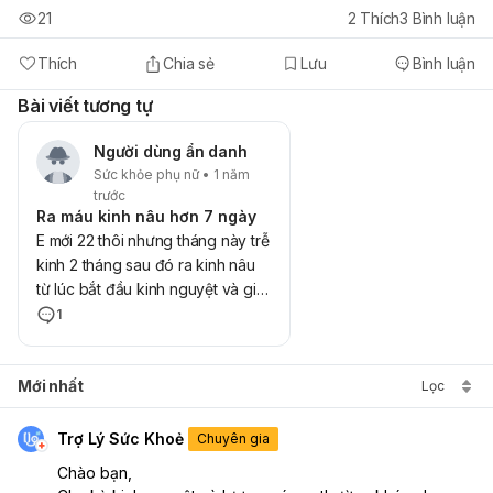
21
2
Thích
3
Bình luận
Thích
Chia sẻ
Lưu
Bình luận
Bài viết tương tự
Người dùng ẩn danh
Sức khỏe phụ nữ • 1 năm
trước
Ra máu kinh nâu hơn 7 ngày
E mới 22 thôi nhưng tháng này trễ
kinh 2 tháng sau đó ra kinh nâu
từ lúc bắt đầu kinh nguyệt và giờ
là hơn 7 ngày vẫn ra kinh nâu , 10
1
ngày r e vẫn ra kinh nâu là bị gì v
ạ ? Và ra ít kh nhiều còn bị vón
Mới nhất
cục nữa ạ , ko đau bụng hay gì
Lọc
hết , chưa thấy ra màu đỏ luôn ạ
Trợ Lý Sức Khoẻ
Chuyên gia
Chào bạn,