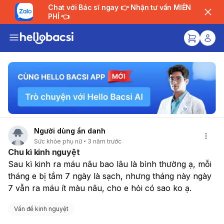
Chat với Bác sĩ ngay 👉 Nhận tư vấn MIỄN
PHÍ 👈
Người dùng ẩn danh
Sức khỏe phụ nữ
3 năm trước
Chu kì kinh nguyệt
Sau kì kinh ra máu nâu bao lâu là bình thường ạ, mỗi 
tháng e bị tầm 7 ngày là sạch, nhưng tháng này ngày 
7 vẫn ra máu ít màu nâu, cho e hỏi có sao ko ạ. 
Vấn đề kinh nguyệt