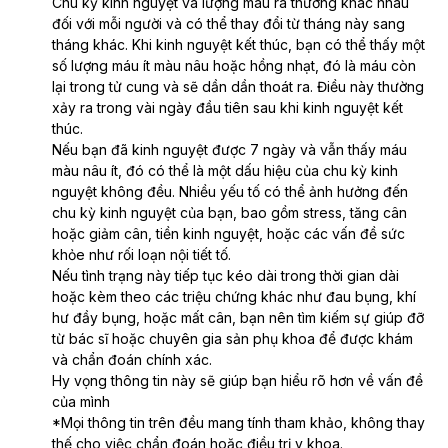
Chu kỳ kinh nguyệt và lượng máu ra thường khác nhau 
đối với mỗi người và có thể thay đổi từ tháng này sang 
tháng khác. Khi kinh nguyệt kết thúc, bạn có thể thấy một 
số lượng máu ít màu nâu hoặc hồng nhạt, đó là máu còn 
lại trong tử cung và sẽ dần dần thoát ra. Điều này thường 
xảy ra trong vài ngày đầu tiên sau khi kinh nguyệt kết 
thúc.
Nếu bạn đã kinh nguyệt được 7 ngày và vẫn thấy máu 
màu nâu ít, đó có thể là một dấu hiệu của chu kỳ kinh 
nguyệt không đều. Nhiều yếu tố có thể ảnh hưởng đến 
chu kỳ kinh nguyệt của bạn, bao gồm stress, tăng cân 
hoặc giảm cân, tiền kinh nguyệt, hoặc các vấn đề sức 
khỏe như rối loạn nội tiết tố.
Nếu tình trạng này tiếp tục kéo dài trong thời gian dài 
hoặc kèm theo các triệu chứng khác như đau bụng, khí 
hư đầy bụng, hoặc mất cân, bạn nên tìm kiếm sự giúp đỡ 
từ bác sĩ hoặc chuyên gia sản phụ khoa để được khám 
và chẩn đoán chính xác.
Hy vọng thông tin này sẽ giúp bạn hiểu rõ hơn về vấn đề 
của mình
*Mọi thông tin trên đều mang tính tham khảo, không thay 
thế cho việc chẩn đoán hoặc điều trị y khoa.