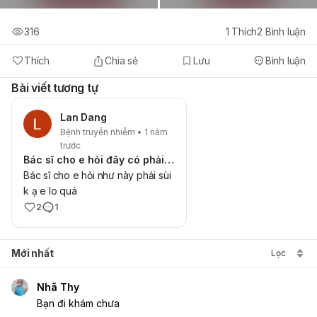
316
1
Thích
2
Bình luận
Thích
Chia sẻ
Lưu
Bình luận
Bài viết tương tự
Lan Dang
Bệnh truyền nhiễm • 1 năm
trước
Bác sĩ cho e hỏi đây có phải sùi kh ạ chứ e lo quá
Bác sĩ cho e hỏi như này phải sùi
k ạ e lo quá
2
1
Mới nhất
Lọc
Nhã Thy
Bạn đi khám chưa