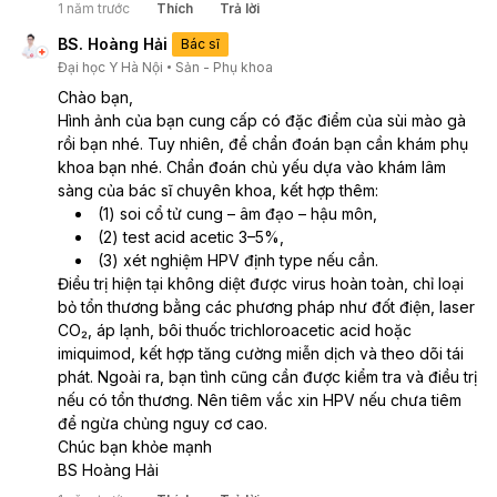
1 năm trước
Thích
Trả lời
BS. Hoàng Hải
Bác sĩ
Đại học Y Hà Nội
Sản - Phụ khoa
Chào bạn,
Hình ảnh của bạn cung cấp có đặc điểm của sùi mào gà 
rồi bạn nhé. Tuy nhiên, để chẩn đoán bạn cần khám phụ 
khoa bạn nhé. Chẩn đoán chủ yếu dựa vào khám lâm 
sàng của bác sĩ chuyên khoa, kết hợp thêm: 
(1) soi cổ tử cung – âm đạo – hậu môn, 
(2) test acid acetic 3–5%, 
(3) xét nghiệm HPV định type nếu cần. 
Điều trị hiện tại không diệt được virus hoàn toàn, chỉ loại 
bỏ tổn thương bằng các phương pháp như đốt điện, laser 
CO₂, áp lạnh, bôi thuốc trichloroacetic acid hoặc 
imiquimod, kết hợp tăng cường miễn dịch và theo dõi tái 
phát. Ngoài ra, bạn tình cũng cần được kiểm tra và điều trị 
nếu có tổn thương. Nên tiêm vắc xin HPV nếu chưa tiêm 
để ngừa chủng nguy cơ cao.
Chúc bạn khỏe mạnh
BS Hoàng Hải