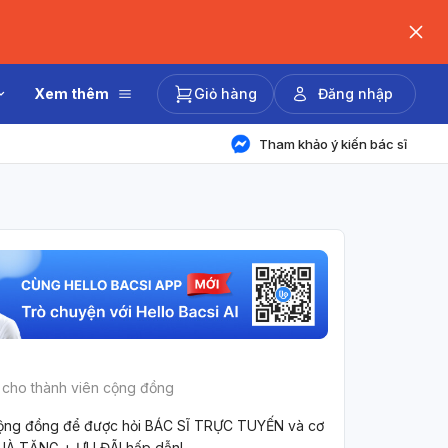
Xem thêm
Giỏ hàng
Đăng nhập
Tham khảo ý kiến bác sĩ
 cho thành viên cộng đồng
ộng đồng để được hỏi BÁC SĨ TRỰC TUYẾN và cơ
UÀ TẶNG + ƯU ĐÃI hấp dẫn!