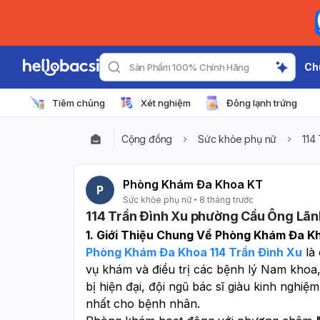
Ch
Sản Phẩm 100% Chính Hãng
Tiêm chủng
Xét nghiệm
Đông lạnh trứng
Cộng đồng
Sức khỏe phụ nữ
114
Phòng Khám Đa Khoa KT
P
Sức khỏe phụ nữ
8 tháng trước
114 Trần Đình Xu phường Cầu Ông L
1. Giới Thiệu Chung Về Phòng Khám Đa Kh
Phòng Khám Đa Khoa 114 Trần Đình Xu
 là
vụ khám và điều trị các bệnh lý Nam khoa, B
bị hiện đại, đội ngũ bác sĩ giàu kinh nghiệm
nhất cho bệnh nhân.