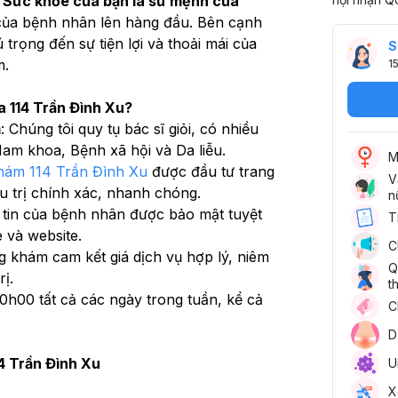
"Sức khỏe của bạn là sứ mệnh của 
n của bệnh nhân lên hàng đầu. Bên cạnh 
trọng đến sự tiện lợi và thoải mái của 
S
m.
1
 114 Trần Đình Xu?
m
: Chúng tôi quy tụ bác sĩ giỏi, có nhiều 
m khoa, Bệnh xã hội và Da liễu.
M
hám 114 Trần Đình Xu
 được đầu tư trang 
V
iều trị chính xác, nhanh chóng.
n
 tin của bệnh nhân được bảo mật tuyệt 
T
e và website.
C
g khám cam kết giá dịch vụ hợp lý, niêm 
Q
ị.
t
0h00 tất cả các ngày trong tuần, kể cả 
C
D
4 Trần Đình Xu
U
X