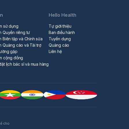
in
Hello Health
n sử dụng
Tự giới thiệu
h Quyền riêng tư
Ban điều hành
h Biên tập và Chỉnh sửa
Tuyển dụng
h Quảng cáo và Tài trợ
Quảng cáo
hường gặp
Liên hệ
ẩn cộng đồng
đặt lịch bác sĩ và mua hàng
hế cho