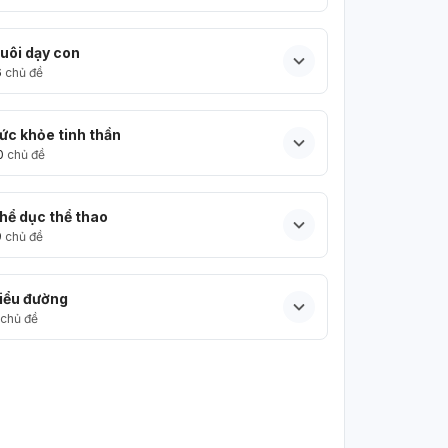
uôi dạy con
6
chủ đề
ức khỏe tinh thần
0
chủ đề
hể dục thể thao
9
chủ đề
iểu đường
chủ đề