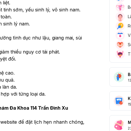
liệt.
B
t tinh sớm, yếu sinh lý, vô sinh nam.
toàn.
L
n sinh lý nam.
R
V
ờng tình dục như lậu, giang mai, sùi 
S
giảm thiểu nguy cơ tái phát.
T
yệt đối.
hệ cao.
B
ệu quả.
1
 làn da.
ợp với từng loại da.
K
1
ám Đa Khoa 114 Trần Đình Xu
 website để đặt lịch hẹn nhanh chóng, 
M
2