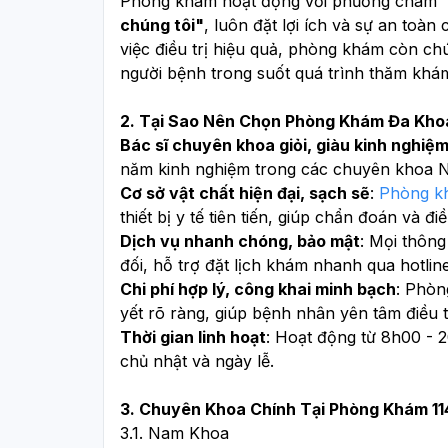
Phòng khám hoạt động với phương châm 
chúng tôi"
, luôn đặt lợi ích và sự an toà
việc điều trị hiệu quả, phòng khám còn chú 
người bệnh trong suốt quá trình thăm khá
2. Tại Sao Nên Chọn Phòng Khám Đa Khoa
Bác sĩ chuyên khoa giỏi, giàu kinh nghiệ
năm kinh nghiệm trong các chuyên khoa Na
Cơ sở vật chất hiện đại, sạch sẽ
: 
Phòng k
thiết bị y tế tiên tiến, giúp chẩn đoán và đ
Dịch vụ nhanh chóng, bảo mật
: Mọi thông
đối, hỗ trợ đặt lịch khám nhanh qua hotlin
Chi phí hợp lý, công khai minh bạch
: Phòn
yết rõ ràng, giúp bệnh nhân yên tâm điều tr
Thời gian linh hoạt
: Hoạt động từ 8h00 - 2
chủ nhật và ngày lễ.
3. Chuyên Khoa Chính Tại Phòng Khám 11
3.1. Nam Khoa