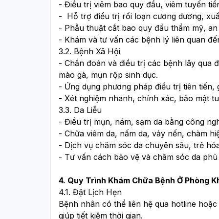
- Điều trị viêm bao quy đầu, viêm tuyến tiền 
-  Hỗ trợ điều trị rối loạn cương dương, xuấ
- Phẫu thuật cắt bao quy đầu thẩm mỹ, an 
- Khám và tư vấn các bệnh lý liên quan đế
3.2. Bệnh Xã Hội
- Chẩn đoán và điều trị các bệnh lây qua đư
mào gà, mụn rộp sinh dục.
- Ứng dụng phương pháp điều trị tiên tiến, 
- Xét nghiệm nhanh, chính xác, bảo mật tu
3.3. Da Liễu
- Điều trị mụn, nám, sạm da bằng công ng
- Chữa viêm da, nấm da, vảy nến, chàm hi
- Dịch vụ chăm sóc da chuyên sâu, trẻ hóa
- Tư vấn cách bảo vệ và chăm sóc da phù h
4. Quy Trình Khám Chữa Bệnh Ở Phòng Kh
4.1. Đặt Lịch Hẹn
Bệnh nhân có thể liên hệ qua hotline hoặc
giúp tiết kiệm thời gian.