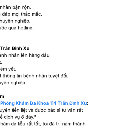
 nhân bận rộn.
ải đáp mọi thắc mắc.
chuyên nghiệp.
ớc qua hotline.
Trần Đình Xu
bệnh nhân lên hàng đầu.
.
iêm yết.
 thông tin bệnh nhân tuyệt đối.
uyên nghiệp.
ám
 
Phòng Khám Đa Khoa 114 Trần Đình Xu
:
tuyến tiền liệt và được bác sĩ tư vấn rất 
về dịch vụ ở đây."
hám da liễu rất tốt, tôi đã trị nám thành 