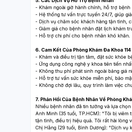
5. Các Dịch Vụ Hỗ Trợ Bệnh Nhân
- Khám ngoài giờ hành chính, hỗ trợ bệnh
- Hệ thống tư vấn trực tuyến 24/7, giúp gi
- Dịch vụ chăm sóc khách hàng tận tình, 
- Giảm giá cho bệnh nhân đặt lịch khám trư
- Hỗ trợ chi phí cho bệnh nhân khó khăn.
6. Cam Kết Của Phòng Khám Đa Khoa 114 
- Khám và điều trị tận tâm, đặt sức khỏe 
- Ứng dụng công nghệ y khoa tiên tiến nhất
- Không thu phí phát sinh ngoài bảng giá n
- Hỗ trợ tư vấn sức khỏe miễn phí, bảo mật
- Không chờ đợi lâu, quy trình làm việc ch
7. Phản Hồi Của Bệnh Nhân Về Phòng Kh
Nhiều bệnh nhân đã tin tưởng và lựa chọn
Anh Minh (35 tuổi, TP.HCM)
: "Tôi bị viêm 
tận tình, điều trị hiệu quả. Tôi rất hài lòng 
Chị Hằng (29 tuổi, Bình Dương)
: "Dịch vụ k