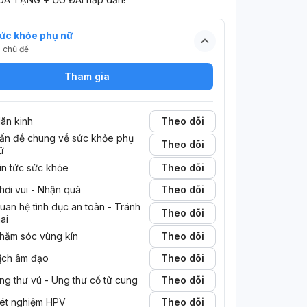
ức khỏe phụ nữ
5
chủ đề
Tham gia
ãn kinh
Theo dõi
ấn đề chung về sức khỏe phụ 
Theo dõi
ữ
in tức sức khỏe
Theo dõi
hơi vui - Nhận quà
Theo dõi
uan hệ tình dục an toàn - Tránh 
Theo dõi
hai
hăm sóc vùng kín
Theo dõi
ịch âm đạo
Theo dõi
ng thư vú - Ung thư cổ tử cung
Theo dõi
ét nghiệm HPV
Theo dõi