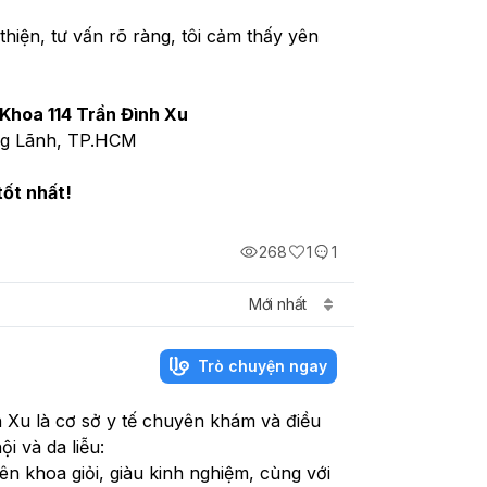
 thiện, tư vấn rõ ràng, tôi cảm thấy yên 
Khoa 114 Trần Đình Xu
ng Lãnh, TP.HCM
tốt nhất!
268
1
1
Mới nhất
Trò chuyện ngay
Xu là cơ sở y tế chuyên khám và điều
i và da liễu:
n khoa giỏi, giàu kinh nghiệm, cùng với