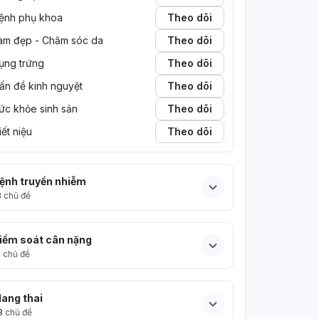
ệnh phụ khoa
Theo dõi
àm đẹp - Chăm sóc da
Theo dõi
ụng trứng
Theo dõi
ấn đề kinh nguyệt
Theo dõi
ức khỏe sinh sản
Theo dõi
iết niệu
Theo dõi
ệnh truyền nhiễm
3
chủ đề
iểm soát cân nặng
5
chủ đề
ang thai
3
chủ đề