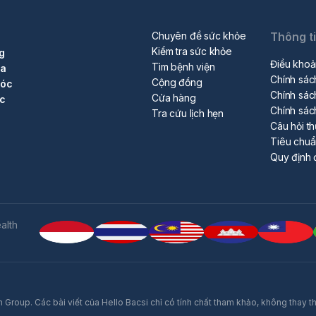
Chuyên đề sức khỏe
Thông t
Kiểm tra sức khỏe
g
Điều khoả
Tìm bệnh viện
ra
Chính sác
Cộng đồng
sóc
Chính sác
Cửa hàng
ộc
Chính sác
Tra cứu lịch hẹn
Câu hỏi t
Tiêu chu
Quy định 
alth
 Group. Các bài viết của Hello Bacsi chỉ có tính chất tham khảo, không thay t