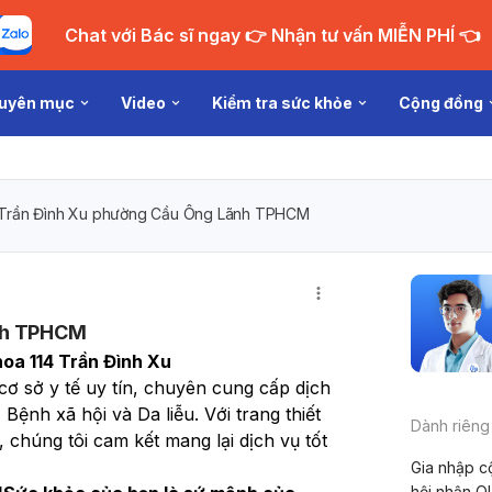
Chat với Bác sĩ ngay 👉 Nhận tư vấn MIỄN PHÍ 👈
uyên mục
Video
Kiểm tra sức khỏe
Cộng đồng
 Trần Đình Xu phường Cầu Ông Lãnh TPHCM
ãnh TPHCM
oa 114 Trần Đình Xu
 cơ sở y tế uy tín, chuyên cung cấp dịch 
ệnh xã hội và Da liễu. Với trang thiết 
Dành riêng
, chúng tôi cam kết mang lại dịch vụ tốt 
Gia nhập c
hội nhận Q