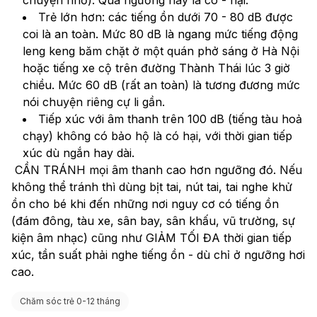
Trẻ lớn hơn: các tiếng ồn dưới 70 - 80 dB được 
coi là an toàn. Mức 80 dB là ngang mức tiếng động 
leng keng băm chặt ở một quán phở sáng ở Hà Nội 
hoặc tiếng xe cộ trên đường Thành Thái lúc 3 giờ 
chiều. Mức 60 dB (rất an toàn) là tương đương mức 
nói chuyện riêng cự li gần.
Tiếp xúc với âm thanh trên 100 dB (tiếng tàu hoả 
chạy) không có bảo hộ là có hại, với thời gian tiếp 
xúc dù ngắn hay dài.
 CẦN TRÁNH mọi âm thanh cao hơn ngưỡng đó. Nếu 
không thể tránh thì dùng bịt tai, nút tai, tai nghe khử 
ồn cho bé khi đến những nơi nguy cơ có tiếng ồn 
(đám đông, tàu xe, sân bay, sân khấu, vũ trường, sự 
kiện âm nhạc) cũng như GIẢM TỐI ĐA thời gian tiếp 
xúc, tần suất phải nghe tiếng ồn - dù chỉ ở ngưỡng hơi 
cao.
Chăm sóc trẻ 0-12 tháng