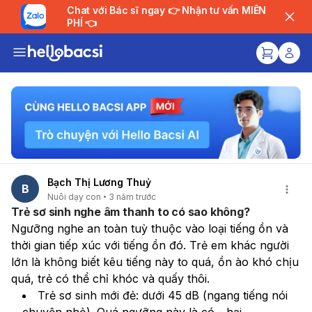
Chat với Bác sĩ ngay 👉 Nhận tư vấn MIỄN
PHÍ 👈
Bạch Thị Lương Thuỷ
B
Nuôi dạy con
3 năm trước
Trẻ sơ sinh nghe âm thanh to có sao không?
Ngưỡng nghe an toàn tuỳ thuộc vào loại tiếng ồn và 
thời gian tiếp xúc với tiếng ồn đó. Trẻ em khác người 
lớn là không biết kêu tiếng này to quá, ồn ào khó chịu 
quá, trẻ có thể chỉ khóc và quấy thôi.
Trẻ sơ sinh mới đẻ: dưới 45 dB (ngang tiếng nói 
chuyện nhỏ). Quá ngưỡng này là có - hại.