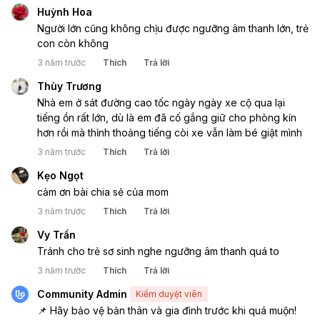
Huỳnh Hoa
Người lớn cũng không chịu được ngưỡng âm thanh lớn, trẻ 
con còn không
3 năm trước
Thích
Trả lời
Thùy Trương
Nhà em ở sát đường cao tốc ngày ngày xe cộ qua lại 
tiếng ồn rất lớn, dù là em đã cố gắng giữ cho phòng kín 
hơn rồi mà thỉnh thoảng tiếng còi xe vẫn làm bé giật mình
3 năm trước
Thích
Trả lời
Kẹo Ngọt
cảm ơn bài chia sẻ của mom
3 năm trước
Thích
Trả lời
Vy Trần
Tránh cho trẻ sơ sinh nghe ngưỡng âm thanh quá to
3 năm trước
Thích
Trả lời
Community Admin
Kiểm duyệt viên
📌 Hãy bảo vệ bản thân và gia đình trước khi quá muộn! 