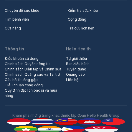
quá trình hấp thu và chuyển hoá
ngày. Ngưỡng có thể gây ngộ
***Bổ sung vitamin D3, K2 đúng
canxi trong cơ thể diễn ra hiệu
độc đối với vitamin D là từ
để trẻ “bứt phá” chiều cao
Chuyên đề sức khỏe
Kiểm tra sức khỏe
quả, giúp trẻ tăng chiều cao tối
4.000IU/ngày (đối với trẻ em) và
Do vitamin D3, K2 không có
Tìm bệnh viện
Cộng đồng
ưu. Người lớn tuổi cũng rất cần
từ 10.000IU/ngày (đối với người
nhiều trong thực phẩm nên để trẻ
Cửa hàng
Tra cứu lịch hẹn
vitamin D3, K2 vì nhiều lợi ích sức
lớn) trong thời gian dài.
có đủ lượng vitamin D3, K2 cần
khoẻ khác.
thiết cho sự phát triển chiều cao,
5
5
việc bổ sung vi chất này từ các
sản phẩm bổ sung được khuyên
Thông tin
Hello Health
dùng. Tuy nhiên, cần lựa chọn
Điều khoản sử dụng
Tự giới thiệu
đúng sản phẩm phù hợp và chất
Chính sách Quyền riêng tư
Ban điều hành
lượng cho trẻ.
Chính sách Biên tập và Chỉnh sửa
Tuyển dụng
Chính sách Quảng cáo và Tài trợ
Quảng cáo
Câu hỏi thường gặp
Liên hệ
Tiêu chuẩn cộng đồng
Quy định đặt lịch bác sĩ và mua
hàng
Khám phá những trang khác thuộc tập đoàn Hello Health Group