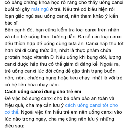
có bằng chứng khoa học rõ ràng cho thấy uống canxi 
buổi tối gây 
mất ngủ
 ở trẻ. Nếu trẻ có biểu hiện rối 
loạn giấc ngủ sau uống canxi, nên tham khảo ý kiến 
bác sĩ.
Bên cạnh đó, bạn cũng kiểm tra loại canxi trên nhãn 
và cho trẻ uống theo hướng dẫn. Đa số các loại canxi 
đều thích hợp để uống cùng bữa ăn. Canxi hấp thu tốt 
hơn khi đi cùng thức ăn, nhất là thực phẩm chứa 
protein hoặc vitamin D. Nếu uống khi bụng đói, lượng 
canxi được hấp thu có thể giảm đi đáng kể. Ngoài ra, 
trẻ uống canxi lúc đói cũng dễ gặp tình trạng buồn 
nôn, nôn, chướng bụng hoặc tiêu chảy, nhất là với trẻ 
có hệ tiêu hóa nhạy cảm.
Cách uống canxi đúng cho trẻ em
Để việc bổ sung canxi cho bé đảm bảo an toàn và 
hiệu quả, cha mẹ cần lưu ý 
cách uống canxi tốt cho 
cơ thể
. Ngoài việc tìm hiểu trẻ em nên uống canxi vào 
lúc nào trong ngày​, cha mẹ cũng nên lưu ý những 
điều sau: