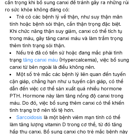
cẩn trọng khi bổ sung canxi để tránh gây ra những rủi 
ro sức khỏe không đáng có:
Trẻ có các bệnh lý về thận, như suy thận mãn 
tính hoặc bệnh sỏi thận, cần thận trọng đặc biệt. 
Khi chức năng thận suy giảm, canxi có thể tích tụ 
trong máu, gây tăng canxi máu và làm trầm trọng 
thêm tình trạng sỏi thận.
Nếu trẻ đã có tiền sử hoặc đang mắc phải tình 
trạng 
tăng canxi máu
 (Hypercalcemia), việc bổ sung 
canxi từ bên ngoài là điều không nên.
Một số trẻ mắc các bệnh lý liên quan đến tuyến 
cận giáp, chẳng hạn như u tuyến cận giáp, có thể 
dẫn đến việc cơ thể sản xuất quá nhiều hormone 
PTH. Hormone này làm tăng nồng độ canxi trong 
máu. Do đó, việc bổ sung thêm canxi có thể khiến 
tình trạng trở nên tồi tệ hơn.
Sarcoidosis
 là một bệnh viêm mạn tính có thể 
làm tăng lượng vitamin D trong cơ thể, từ đó tăng 
hấp thu canxi. Bổ sung canxi cho trẻ mắc bệnh này 