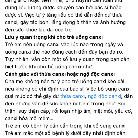
đúng liều lượng được khuyến cáo bởi bác sĩ hoặc 
dược sĩ. Việc tự ý tăng liều có thể dẫn đến dư thừa 
canxi, gây táo bón, lắng đọng ở thận và ảnh hưởng 
đến sức khỏe lâu dài của trẻ.
Lưu ý quan trọng khi cho trẻ uống canxi
Trẻ em nên uống canxi vào lúc nào trong ngày và 
uống canxi thế nào đúng cách đến đây bạn đã rõ. 
Tuy nhiên, vẫn còn một số lưu ý quan trọng bạn cần 
biết trước khi cho bé uống canxi như:
Cảnh giác với thừa canxi hoặc ngộ độc canxi
Cha mẹ không nên tự ý cho trẻ uống canxi kéo dài 
nếu không có chỉ định của bác sĩ. Việc bổ sung canxi 
quá mức có thể gây dư 
thừa canxi
, 
ngộ độc canxi
, dẫn 
đến những vấn đề sức khỏe nghiêm trọng như: Sỏi 
thận, suy thận cấp, rối loạn nhịp tim, mệt mỏi, yếu cơ, 
canxi hóa mô mềm...
Trẻ em có bệnh lý cần cẩn trọng khi bổ sung canxi
Trẻ em mắc một số bệnh lý dưới đây nhất định cần 