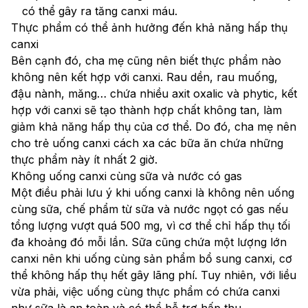
có thể gây ra tăng canxi máu.
Thực phẩm có thể ảnh hưởng đến khả năng hấp thụ 
canxi
Bên cạnh đó, cha mẹ cũng nên biết thực phẩm nào 
không nên kết hợp với canxi. Rau dền, rau muống, 
đậu nành, măng… chứa nhiều axit oxalic và phytic, kết 
hợp với canxi sẽ tạo thành hợp chất không tan, làm 
giảm khả năng hấp thụ của cơ thể. Do đó, cha mẹ nên 
cho trẻ uống canxi cách xa các bữa ăn chứa những 
thực phẩm này ít nhất 2 giờ.
Không uống canxi cùng sữa và nước có gas
Một điều phải lưu ý khi uống canxi là không nên uống 
cùng sữa, chế phẩm từ sữa và nước ngọt có gas nếu 
tổng lượng vượt quá 500 mg, vì cơ thể chỉ hấp thụ tối 
đa khoảng đó mỗi lần. Sữa cũng chứa một lượng lớn 
canxi nên khi uống cùng sản phẩm bổ sung canxi, cơ 
thể không hấp thụ hết gây lãng phí. Tuy nhiên, với liều 
vừa phải, việc uống cùng thực phẩm có chứa canxi 
như sữa là an toàn và có thể hỗ trợ hấp thu.