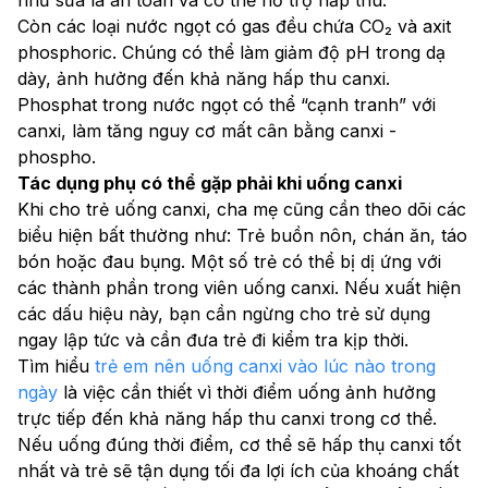
Còn các loại nước ngọt có gas đều chứa CO₂ và axit 
phosphoric. Chúng có thể làm giảm độ pH trong dạ 
dày, ảnh hưởng đến khả năng hấp thu canxi. 
Phosphat trong nước ngọt có thể “cạnh tranh” với 
canxi, làm tăng nguy cơ mất cân bằng canxi - 
phospho.
Tác dụng phụ có thể gặp phải khi uống canxi
Khi cho trẻ uống canxi, cha mẹ cũng cần theo dõi các 
biểu hiện bất thường như: Trẻ buồn nôn, chán ăn, táo 
bón hoặc đau bụng. Một số trẻ có thể bị dị ứng với 
các thành phần trong viên uống canxi. Nếu xuất hiện 
các dấu hiệu này, bạn cần ngừng cho trẻ sử dụng 
ngay lập tức và cần đưa trẻ đi kiểm tra kịp thời.
Tìm hiểu 
trẻ em nên uống canxi vào lúc nào trong 
ngày
​ là việc cần thiết vì thời điểm uống ảnh hưởng 
trực tiếp đến khả năng hấp thu canxi trong cơ thể. 
Nếu uống đúng thời điểm, cơ thể sẽ hấp thụ canxi tốt 
nhất và trẻ sẽ tận dụng tối đa lợi ích của khoáng chất 