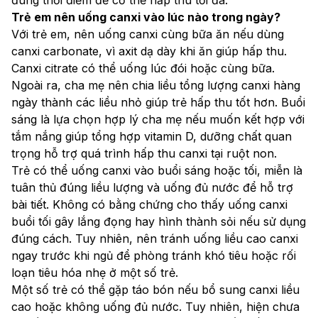
Trẻ em nên uống canxi vào lúc nào trong ngày?
Với trẻ em, nên uống canxi cùng bữa ăn nếu dùng 
canxi carbonate, vì axit dạ dày khi ăn giúp hấp thu. 
Canxi citrate có thể uống lúc đói hoặc cùng bữa. 
Ngoài ra, cha mẹ nên chia liều tổng lượng canxi hàng 
ngày thành các liều nhỏ giúp trẻ hấp thu tốt hơn. Buổi 
sáng là lựa chọn hợp lý cha mẹ nếu muốn kết hợp với 
tắm nắng giúp tổng hợp vitamin D, dưỡng chất quan 
trọng hỗ trợ quá trình hấp thu canxi tại ruột non.
Trẻ có thể uống canxi vào buổi sáng hoặc tối, miễn là 
tuân thủ đúng liều lượng và uống đủ nước để hỗ trợ 
bài tiết. Không có bằng chứng cho thấy uống canxi 
buổi tối gây lắng đọng hay hình thành sỏi nếu sử dụng 
đúng cách. Tuy nhiên, nên tránh uống liều cao canxi 
ngay trước khi ngủ để phòng tránh khó tiêu hoặc rối 
loạn tiêu hóa nhẹ ở một số trẻ.
Một số trẻ có thể gặp táo bón nếu bổ sung canxi liều 
cao hoặc không uống đủ nước. Tuy nhiên, hiện chưa 