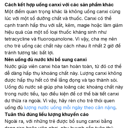
Cách kết hợp uống canxi với các sản phẩm khác
Một điểm quan trọng khác là không uống canxi cùng 
lúc với một số dưỡng chất và thuốc. Canxi có thể 
cạnh tranh hấp thu với sắt, kẽm, magie hoặc làm giảm 
hiệu quả của một số loại thuốc kháng sinh như 
tetracycline và fluoroquinolone. Vì vậy, cha mẹ nên 
cho trẻ uống các chất này cách nhau ít nhất 2 giờ để 
tránh tương tác bất lợi.
Nên uống đủ nước khi bổ sung canxi
Nước giúp viên canxi hòa tan hoàn toàn, từ đó cơ thể 
dễ dàng hấp thụ khoáng chất này. Lượng canxi không 
được hấp thụ hết có thể lắng đọng và tạo thành sỏi. 
Uống đủ nước sẽ giúp pha loãng các khoáng chất này 
trong nước tiểu, tạo điều kiện để cơ thể bài tiết canxi 
dư thừa ra ngoài. Vì vậy, hãy rèn cho trẻ thói quen 
uống đủ 
lượng nước uống mỗi ngày theo cân nặng
.
Tuân thủ đúng liều lượng khuyến cáo
Ngoài ra, với những trẻ được bổ sung canxi bằng 
dạng siro hoặc viên nhai, phụ huynh cần tuân thủ 