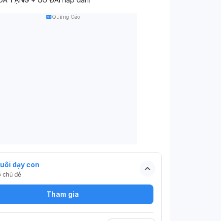
Quảng Cáo
uôi dạy con
6
chủ đề
Tham gia