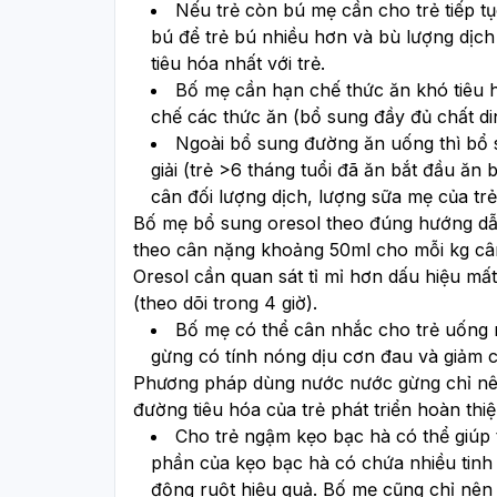
Nếu trẻ còn bú mẹ cần cho trẻ tiếp t
bú để trẻ bú nhiều hơn và bù lượng dịch 
tiêu hóa nhất với trẻ.
Bố mẹ cần hạn chế thức ăn khó tiêu 
chế các thức ăn (bổ sung đầy đủ chất di
Ngoài bổ sung đường ăn uống thì bổ s
giải (trẻ >6 tháng tuổi đã ăn bắt đầu ăn 
cân đối lượng dịch, lượng sữa mẹ của tr
Bố mẹ bổ sung oresol theo đúng hướng dẫn
theo cân nặng khoảng 50ml cho mỗi kg cân
Oresol cần quan sát tỉ mỉ hơn dấu hiệu mất
(theo dõi trong 4 giờ).
Bố mẹ có thể cân nhắc cho trẻ uống n
gừng có tính nóng dịu cơn đau và giảm 
Phương pháp dùng nước nước gừng chỉ nên c
đường tiêu hóa của trẻ phát triển hoàn th
Cho trẻ ngậm kẹo bạc hà có thể giúp 
phần của kẹo bạc hà có chứa nhiều tinh 
động ruột hiệu quả. Bố mẹ cũng chỉ nên 