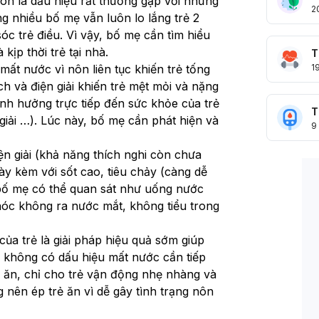
ôn là dấu hiệu rất thường gặp với những 
2
 nhiều bố mẹ vẫn luôn lo lắng trẻ 2 
c trẻ điều. Vì vậy, bố mẹ cần tìm hiểu 
 kịp thời trẻ tại nhà.
T
ất nước vì nôn liên tục khiến trẻ tống 
1
h và điện giải khiến trẻ mệt mỏi và nặng 
h hưởng trực tiếp đến sức khỏe của trẻ 
T
giải …). Lúc này, bố mẹ cần phát hiện và 
9
n giải (khả năng thích nghi còn chưa 
ày kèm với sốt cao, tiêu chảy (càng dễ 
 bố mẹ có thể quan sát như uống nước 
óc không ra nước mắt, không tiểu trong 
a trẻ là giải pháp hiệu quả sớm giúp 
rẻ không có dấu hiệu mất nước cần tiếp 
 ăn, chỉ cho trẻ vận động nhẹ nhàng và 
nên ép trẻ ăn vì dễ gây tình trạng nôn 