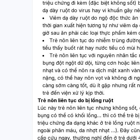
triệu chứng đi kèm (đặc biệt không sốt) 
dạ dày ruột do virus hay vi khuẩn gây nê
Viêm dạ dày ruột do ngộ độc thức ăn t
thời gian xuất hiện tương tự như viêm dạ
giờ sau ăn phải các loại thực phẩm kém 
Trẻ nôn liên tục do nhiễm trùng đường 
tiểu thấy buốt rát hay nước tiểu có mùi h
Trẻ nôn liên tục với nguyên nhân tắc ru
bụng đột ngột dữ dội, từng cơn hoặc liên
nhạt và có thể nôn ra dịch mật xanh vàn
nặng, có thể hay nôn vọt và không đi ngoà
càng sớm càng tốt, dù ít gặp nhưng rất n
trẻ đến viện xử lý kịp thời.
Trẻ nôn liên tục do bị lồng ruột
Lúc này trẻ nôn liên tục nhưng không sốt, 
bụng có thể có khối lồng… thì có thể trẻ bị
triệu chứng đa dạng khác ở trẻ lồng ruột n
ngoài phân máu, da nhợt nhạt …). Đây cũng
cấp cứu ngay, thường nghĩ đến ở trẻ dưới 4