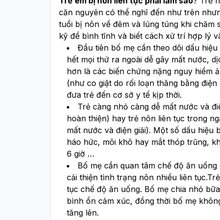
Trẻ em bị nôn liên tục phải làm sao
? Trẻ n
căn nguyên có thể nghĩ đến như trên nhưng
tuổi bị nôn về đêm và lúng túng khi chăm só
kỹ để bình tĩnh và biết cách xử trí hợp lý và
Đầu tiên bố mẹ cần theo dõi dấu hiệu m
hết mọi thứ ra ngoài dễ gây mất nước, dịc
hơn là các biến chứng nặng nguy hiểm ản
(như co giật do rối loạn thăng bằng điện 
đưa trẻ đến cơ sở y tế kịp thời.
Trẻ càng nhỏ càng dễ mất nước và điệ
hoàn thiện) hay trẻ nôn liên tục trong ng
mất nước và điện giải). Một số dấu hiệu
háo hức, môi khô hay mắt thóp trũng, kh
6 giờ …
Bố mẹ cần quan tâm chế độ ăn uống củ
cải thiện tình trạng nôn nhiều liên tục.T
tục chế độ ăn uống. Bố mẹ chia nhỏ bữa
bình ổn cảm xúc, đồng thời bố mẹ không 
tăng lên.