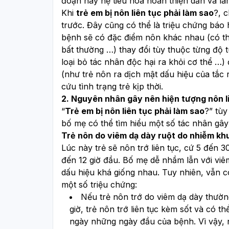
đoạn này hệ tiêu hóa hoàn thiện dần và là
Khi 
trẻ em bị nôn liên tục phải làm sao
?, 
trước. Đây cũng có thể là triệu chứng báo 
bệnh sẽ có đặc điểm nôn khác nhau (có th
bất thường …) thay đổi tùy thuộc từng độ 
loại bỏ tác nhân độc hại ra khỏi cơ thể …
(như trẻ nôn ra dịch mật dấu hiệu của tắc 
cứu tình trạng trẻ kịp thời.
2. Nguyên nhân gây nên hiện tượng nôn li
“
Trẻ em bị nôn liên tục phải làm sao
?” tùy
bố mẹ có thể tìm hiểu một số tác nhân gâ
Trẻ nôn do viêm dạ dày ruột do nhiễm kh
Lúc này trẻ sẽ nôn trớ liên tục, cứ 5 đến 30
đến 12 giờ đầu. Bố mẹ dễ nhầm lẫn với viêm
dấu hiệu khá giống nhau. Tuy nhiên, vẫn c
một số triệu chứng:
Nếu trẻ nôn trớ do viêm dạ dày thường
giờ, trẻ nôn trớ liên tục kèm sốt và có t
ngày những ngày đầu của bệnh. Vì vậy, 