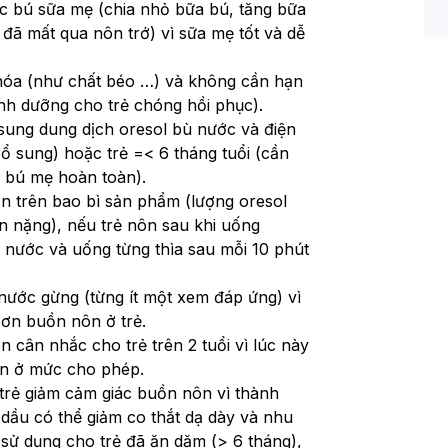
ục bú sữa mẹ (chia nhỏ bữa bú, tăng bữa 
đã mất qua nôn trớ) vì sữa mẹ tốt và dễ 
hóa (như chất béo …) và không cần hạn 
nh dưỡng cho trẻ chóng hồi phục).
ung dung dịch oresol bù nước và điện 
bổ sung) hoặc trẻ =< 6 tháng tuổi (cần 
ẻ bú mẹ hoàn toàn).
 trên bao bì sản phẩm (lượng oresol 
 nặng), nếu trẻ nôn sau khi uống 
 nước và uống từng thìa sau mỗi 10 phút 
ước gừng (từng ít một xem đáp ứng) vì 
cơn buồn nôn ở trẻ.
ân nhắc cho trẻ trên 2 tuổi vì lúc này 
iện ở mức cho phép.
trẻ giảm cảm giác buồn nôn vì thành 
dầu có thể giảm co thắt dạ dày và nhu 
sử dụng cho trẻ đã ăn dặm (> 6 tháng), 