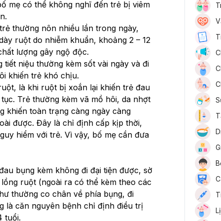
bố mẹ có thể không nghĩ đến trẻ bị viêm 
T
n.
V
rẻ thường nôn nhiều lần trong ngày, 
T
 dày ruột do nhiễm khuẩn, khoảng 2 – 12 
chất lượng gây ngộ độc.
C
tiết niệu thường kèm sốt vài ngày và đi 
C
ôi khiến trẻ khó chịu.
C
ột, là khi ruột bị xoắn lại khiến trẻ đau 
 tục. Trẻ thường kèm vã mồ hôi, da nhợt 
S
g khiến toàn trạng càng ngày càng 
T
i được. Đây là chỉ định cấp kịp thời, 
D
guy hiểm với trẻ. Vì vậy, bố mẹ cần đưa 
G
B
đau bụng kèm không đi đại tiện được, sờ 
C
 lồng ruột (ngoài ra có thể kèm theo các 
hư thường co chân về phía bụng, đi 
T
 là căn nguyên bệnh chỉ định điều trị 
L
 tuổi.