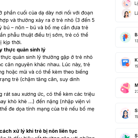
L
ở phần cuối của dạ dày nơi nối với đoạn 
L
 hợp và thường xảy ra ở trẻ nhỏ (3 đến 5 
kỳ bú – nôn – bú và bố mẹ cần đưa trẻ 
ần phẫu thuật điều trị sớm, trẻ có thể 
B
1
 kịp thời.
y thực quản sinh lý
thực quản sinh lý thường gặp ở trẻ nhỏ 
K
 các căn nguyên khác nhau. Lúc này, trẻ 
1
g hoặc mũi và có thể kèm theo biếng 
ạng trẻ (chậm tăng cân, suy dinh 
M
2
g rát sau xương ức, có thể kèm các triệu 
ay khò khè …) đến nặng (nhập viện vì 
thể đe dọa tính mạng của trẻ nếu bố mẹ 
S
1
cách xử lý khi trẻ bị nôn liên tục
S