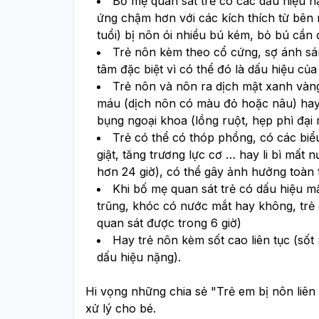
Bố mẹ quan sát trẻ có các dấu hiệu nặ
ứng chậm hơn với các kích thích từ bên n
tuổi) bị nôn ói nhiều bú kém, bỏ bú cần 
Trẻ nôn kèm theo cổ cứng, sợ ánh sán
tâm đặc biệt vì có thể đó là dấu hiệu của
Trẻ nôn và nôn ra dịch mật xanh vàng 
máu (dịch nôn có màu đỏ hoặc nâu) hay
bụng ngoại khoa (lồng ruột, hẹp phì đại
Trẻ có thể có thóp phồng, có các biểu
giật, tăng trương lực cơ … hay li bì mất nư
hơn 24 giờ), có thể gây ảnh hưởng toàn 
Khi bố mẹ quan sát trẻ có dấu hiệu m
trũng, khóc có nước mắt hay không, trẻ 
quan sát được trong 6 giờ)
Hay trẻ nôn kèm sốt cao liên tục (sốt
dấu hiệu nặng).
Hi vọng những chia sẻ "Trẻ em bị nôn liên 
xử lý cho bé. 