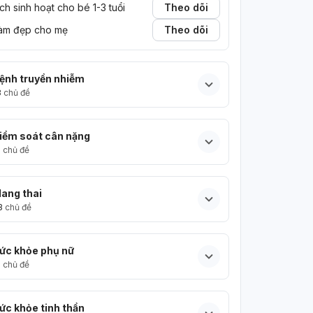
ịch sinh hoạt cho bé 1-3 tuổi
Theo dõi
àm đẹp cho mẹ
Theo dõi
ệnh truyền nhiễm
3
chủ đề
iểm soát cân nặng
5
chủ đề
ang thai
3
chủ đề
ức khỏe phụ nữ
5
chủ đề
ức khỏe tinh thần