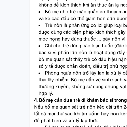
không dễ kích thích khi ăn thức ăn lạ ng
Bố mẹ cho trẻ mặc quần áo thoải mái 
và kê cao đầu có thể giảm hơn cơn buồn
Trẻ nôn là phản ứng có lợi giúp loại 
được dùng các biện pháp kích thích gây
móc họng hay dùng thuốc … gây nôn vì 
Chỉ cho trẻ dùng các loại thuốc (đặc 
bác sĩ vì phần lớn nôn là hoạt động đẩy 
bố mẹ quan sát thấy trẻ có dấu hiệu nặn
sở y tế được chẩn đoán, điều trị phù hợp
Phòng ngừa nôn trớ lây lan là xử lý cầ
thải lây nhiễm. Bố mẹ cần vệ sinh sạch 
thường xuyên, không sử dụng chung vật 
hợp lý.
4. Bố mẹ cần đưa trẻ đi khám bác sĩ tron
Nếu bố mẹ quan sát trẻ nôn kéo dài trên 24 
tất cả mọi thứ sau khi ăn uống hay nôn kèm
để phát hiện và xử lý kịp thời: