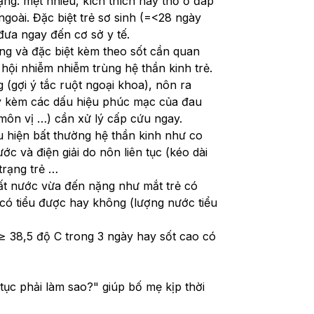
ng: mệt nhiều, kích thích hay thờ ơ đáp 
goài. Đặc biệt trẻ sơ sinh (=<28 ngày 
đưa ngay đến cơ sở y tế.
g và đặc biệt kèm theo sốt cần quan 
 hội nhiễm nhiễm trùng hệ thần kinh trẻ.
(gợi ý tắc ruột ngoại khoa), nôn ra 
 kèm các dấu hiệu phúc mạc của đau 
 môn vị …) cần xử lý cấp cứu ngay.
 hiện bất thường hệ thần kinh như co 
ớc và điện giải do nôn liên tục (kéo dài 
trạng trẻ …
ất nước vừa đến nặng như mắt trẻ có 
có tiểu được hay không (lượng nước tiểu 
 ≥ 38,5 độ C trong 3 ngày hay sốt cao có 
tục phải làm sao?" giúp bố mẹ kịp thời 