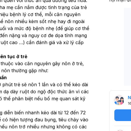
m quen với thức ăn qua đường tiêu hóa.
cha mẹ cần nắm được tình trạng của trẻ 
hiệu bệnh lý cơ thể, mỗi căn nguyên 
ể nôn nhiều kèm sốt nhẹ hay đi ngoài 
tuổi và mức độ bệnh nhẹ (để giúp cơ thể 
) đến nặng và nguy cơ đe dọa tính mạng 
ruột cao …) cần đánh giá và xử lý cấp 
ên tục ở trẻ
 thuộc vào căn nguyên gây nôn ở trẻ, 
y nôn thường gặp như:
uẩn
 phút trẻ sẽ nôn 1 lần và có thể kéo dài 
 dạ dày ruột do ngộ độc thức ăn vì các 
N
ó thể phân biệt nếu bố mẹ quan sát kỹ 
1
 diễn biến nhanh kéo dài từ 12 đến 72 
hể có hiện tượng đau bụng, tiêu chảy vào 
nếu nôn trớ nhiều nhưng không có các 