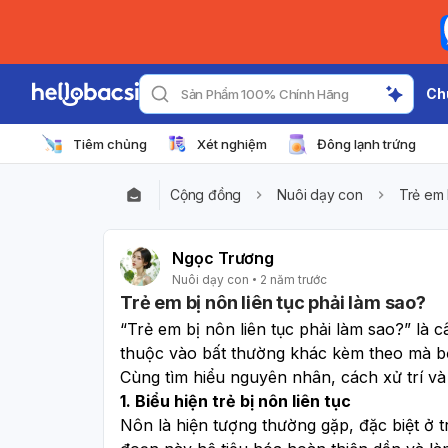
Ch
Tìm Phòng Khám Gần Đây
Tiêm chủng
Xét nghiệm
Đông lạnh trứng
Cộng đồng
Nuôi dạy con
Trẻ em 
Ngọc Trương
Nuôi dạy con
2 năm trước
Trẻ em bị nôn liên tục phải làm sao?
“Trẻ em bị nôn liên tục phải làm sao?” là 
thuộc vào bất thường khác kèm theo mà bố
Cùng tìm hiểu nguyên nhân, cách xử trí và 
1. Biểu hiện trẻ bị nôn liên tục
Nôn là hiện tượng thường gặp, đặc biệt ở trẻ