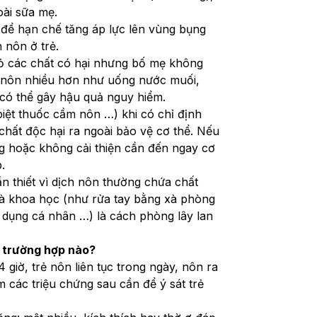
oài sữa mẹ.
để hạn chế tăng áp lực lên vùng bụng 
 nôn ở trẻ.
bỏ các chất có hại nhưng bố mẹ không 
 nôn nhiều hơn như uống nước muối, 
có thể gây hậu quả nguy hiểm.
biệt thuốc cầm nôn …) khi có chỉ định 
chất độc hại ra ngoài bảo vệ cơ thể. Nếu 
g hoặc không cải thiện cần đến ngay cơ 
.
n thiết vì dịch nôn thường chứa chất 
và khoa học (như rửa tay bằng xà phòng 
dụng cá nhân …) là cách phòng lây lan 
g trường hợp nào?
giờ, trẻ nôn liên tục trong ngày, nôn ra 
 các triệu chứng sau cần để ý sát trẻ 