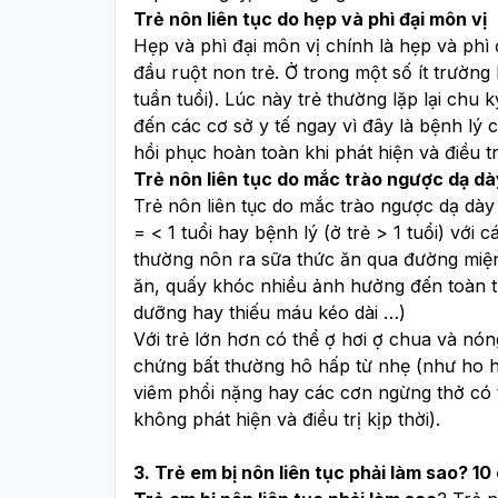
Trẻ nôn liên tục do hẹp và phì đại môn vị
Hẹp và phì đại môn vị chính là hẹp và phì 
đầu ruột non trẻ. Ở trong một số ít trường
tuần tuổi). Lúc này trẻ thường lặp lại chu 
đến các cơ sở y tế ngay vì đây là bệnh lý c
hồi phục hoàn toàn khi phát hiện và điều trị
Trẻ nôn liên tục do mắc trào ngược dạ dà
Trẻ nôn liên tục do mắc trào ngược dạ dày 
= < 1 tuổi hay bệnh lý (ở trẻ > 1 tuổi) với
thường nôn ra sữa thức ăn qua đường miện
ăn, quấy khóc nhiều ảnh hưởng đến toàn tr
dưỡng hay thiếu máu kéo dài …)
Với trẻ lớn hơn có thể ợ hơi ợ chua và nón
chứng bất thường hô hấp từ nhẹ (như ho h
viêm phổi nặng hay các cơn ngừng thở có 
không phát hiện và điều trị kịp thời).
3. Trẻ em bị nôn liên tục phải làm sao? 10 