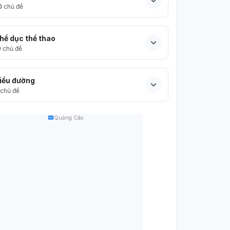
0
chủ đề
hể dục thể thao
9
chủ đề
iểu đường
chủ đề
Quảng Cáo