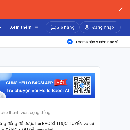
Xem thêm
Giỏ hàng
Đăng nhập
Tham khảo ý kiến bác sĩ
 cho thành viên cộng đồng
ộng đồng để được hỏi BÁC SĨ TRỰC TUYẾN và cơ
UÀ TẶNG + ƯU ĐÃI hấp dẫn!