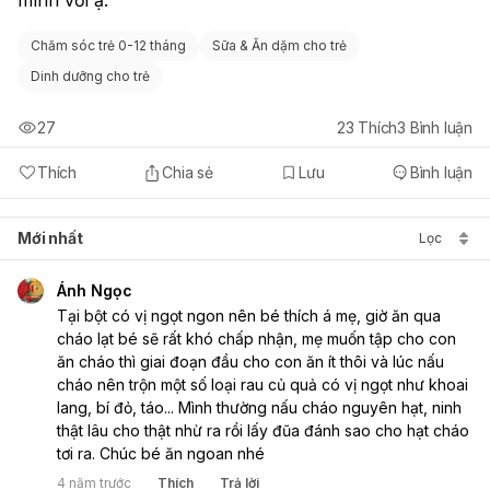
Chăm sóc trẻ 0-12 tháng
Sữa & Ăn dặm cho trẻ
Dinh dưỡng cho trẻ
27
23
Thích
3
Bình luận
Thích
Chia sẻ
Lưu
Bình luận
Mới nhất
Lọc
Ánh Ngọc
Tại bột có vị ngọt ngon nên bé thích á mẹ, giờ ăn qua 
cháo lạt bé sẽ rất khó chấp nhận, mẹ muốn tập cho con 
ăn cháo thì giai đoạn đầu cho con ăn ít thôi và lúc nấu 
cháo nên trộn một số loại rau củ quả có vị ngọt như khoai 
lang, bí đỏ, táo... Mình thường nấu cháo nguyên hạt, ninh 
thật lâu cho thật nhừ ra rồi lấy đũa đánh sao cho hạt cháo 
tơi ra. Chúc bé ăn ngoan nhé
4 năm trước
Thích
Trả lời