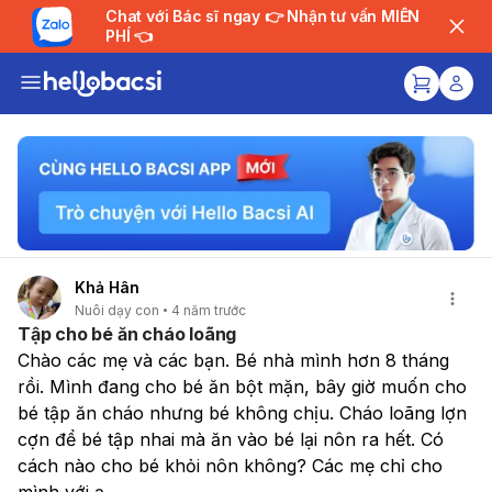
Chat với Bác sĩ ngay 👉 Nhận tư vấn MIỄN
PHÍ 👈
Khả Hân
Nuôi dạy con
4 năm trước
Tập cho bé ăn cháo loãng
Chào các mẹ và các bạn. Bé nhà mình hơn 8 tháng 
rồi. Mình đang cho bé ăn bột mặn, bây giờ muốn cho 
bé tập ăn cháo nhưng bé không chịu. Cháo loãng lợn 
cợn để bé tập nhai mà ăn vào bé lại nôn ra hết. Có 
cách nào cho bé khỏi nôn không? Các mẹ chỉ cho 
mình với ạ.