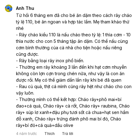
Anh Thu
Từ hồi 6 tháng em đã cho bé ăn dặm theo cách rây cháo 
tỷ lệ 1:10, bé ăn ngoan và hợp tác lắm. Mẹ tham khảo thử 
nhé
- Rây cháo kiểu 1:10 là nấu cháo theo tỷ lệ: 1 thìa cơm - 10 
thìa nước cho con 5 tháng tập ăn dặm. Có thể nấu cùng 
cơm bình thường của cả nhà cho tiện hoặc nấu riêng 
cũng được. 
- Rây bằng loại rây inox phổ biến. 
- Thường em rây khoảng 3 lần đến khi hạt cơm nhuyễn 
không còn lợn cợn trong chén nữa, như vậy là con ăn 
được rồi. Mẹ có thể giảm dần lần rây khi bé đã quen
- Rau củ quả, thịt cá mình cũng rây hệt như cháo cho con 
vậy luôn. 
- Thường mình có thể kết hợp: Cháo rây+phô mai+bí 
đao+cá quả, Cháo rây+ cà rốt, Cháo rây+ raubina, Cháo 
rây+ súp lơ xanh+đậu phụ tươi sốt cà chua+hạt sen hầm 
đỗ xanh, Cháo rây+ trứng đánh phô mai bí đỏ, Cháo 
rây+bí đỏ+cá quả+dầu olive 
4 năm trước
Thích
Trả lời