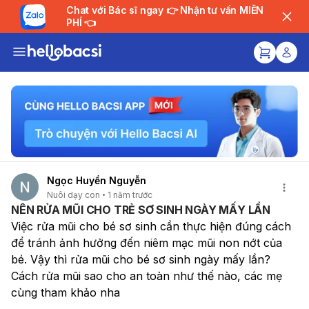
Chat với Bác sĩ ngay 👉 Nhận tư vấn MIỄN
PHÍ 👈
Ngọc Huyền Nguyễn
Nuôi dạy con
1 năm trước
NÊN RỬA MŨI CHO TRẺ SƠ SINH NGÀY MẤY LẦN
Việc rửa mũi cho bé sơ sinh cần thực hiện đúng cách 
để tránh ảnh hưởng đến niêm mạc mũi non nớt của 
bé. Vậy thì rửa mũi cho bé sơ sinh ngày mấy lần? 
Cách rửa mũi sao cho an toàn như thế nào, các mẹ 
cùng tham khảo nha