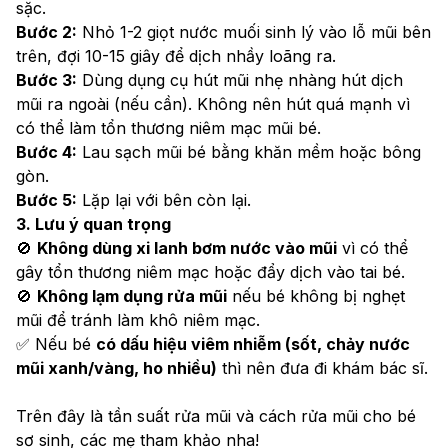
sặc.
Bước 2:
 Nhỏ 1-2 giọt nước muối sinh lý vào lỗ mũi bên 
trên, đợi 10-15 giây để dịch nhầy loãng ra.
Bước 3:
 Dùng dụng cụ hút mũi nhẹ nhàng hút dịch 
mũi ra ngoài (nếu cần). Không nên hút quá mạnh vì 
có thể làm tổn thương niêm mạc mũi bé.
Bước 4:
 Lau sạch mũi bé bằng khăn mềm hoặc bông 
gòn.
Bước 5:
 Lặp lại với bên còn lại.
3. Lưu ý quan trọng
🚫 
Không dùng xi lanh bơm nước vào mũi
 vì có thể 
gây tổn thương niêm mạc hoặc đẩy dịch vào tai bé.
🚫 
Không lạm dụng rửa mũi
 nếu bé không bị nghẹt 
mũi để tránh làm khô niêm mạc.
✅ Nếu bé 
có dấu hiệu viêm nhiễm (sốt, chảy nước 
mũi xanh/vàng, ho nhiều)
 thì nên đưa đi khám bác sĩ.
Trên đây là tần suất rửa mũi và cách rửa mũi cho bé 
sơ sinh, các mẹ tham khảo nha!