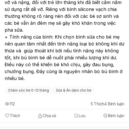
vỡ và nặng, đối với trẻ lớn tháng khi đã biết cầm nắm 
sử dụng rất dễ vỡ. Riêng với bình silicone vạch chia 
thường không rõ ràng nên đối với các bé sơ sinh và 
các bé vẫn ăn đêm mẹ sẽ gây khó khăn trong việc 
pha sữa.
+ Tính năng của bình: Khi chọn bình sữa cho bé mẹ 
nên quan tâm nhất đến tính năng loại bỏ không khí dư 
thừa và  giúp thoát khí bởi nếu tính năng này không 
tốt, khi bú bình bé dễ nuốt phải nhiều lượng khí dư. 
Điều này có thể khiến bé khó chịu, gây đau bụng, 
chướng bụng. Đây cũng là nguyên nhân bỏ bú bình ở 
nhiều bé.
Chăm sóc trẻ 0-12 tháng
Sữa & Ăn dặm cho trẻ
112
5
Thích
4
Bình luận
Thích
Chia sẻ
Lưu
Bình luận