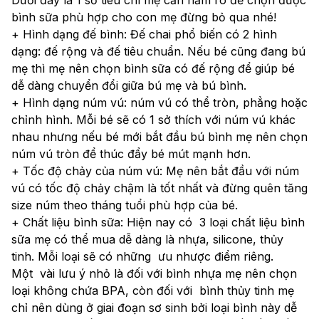
bình sữa phù hợp cho con mẹ đừng bỏ qua nhé!
+ Hình dạng đế bình: Đế chai phổ biến có 2 hình 
dạng: đế rộng và đế tiêu chuẩn. Nếu bé cũng đang bú 
mẹ thì mẹ nên chọn bình sữa có đế rộng để giúp bé 
dễ dàng chuyển đổi giữa bú mẹ và bú bình.
+ Hình dạng núm vú: núm vú có thể tròn, phẳng hoặc 
chỉnh hình. Mỗi bé sẽ có 1 sở thích với núm vú khác 
nhau nhưng nếu bé mới bắt đầu bú bình mẹ nên chọn 
núm vú tròn để thúc đẩy bé mút mạnh hơn.
+ Tốc độ chảy của núm vú: Mẹ nên bắt đầu với núm 
vú có tốc độ chảy chậm là tốt nhất và đừng quên tăng 
size núm theo tháng tuổi phù hợp của bé.
+ Chất liệu bình sữa: Hiện nay có  3 loại chất liệu bình 
sữa mẹ có thể mua dễ dàng là nhựa, silicone, thủy 
tinh. Mỗi loại sẽ có những  ưu nhược điểm riêng. 
Một  vài lưu ý nhỏ là đối với bình nhựa mẹ nên chọn 
loại không chứa BPA, còn đối với  bình thủy tinh mẹ 
chỉ nên dùng ở giai đoạn sơ sinh bởi loại bình này dễ 