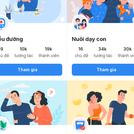
ểu đường
Nuôi dạy con
9
10k
19k
16
34k
30k
hủ đề
tương tác
thành viên
chủ đề
tương tác
thành v
Tham gia
Tham gia