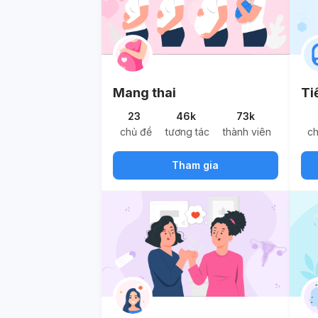
Mang thai
Ti
23
46k
73k
chủ đề
tương tác
thành viên
c
Tham gia