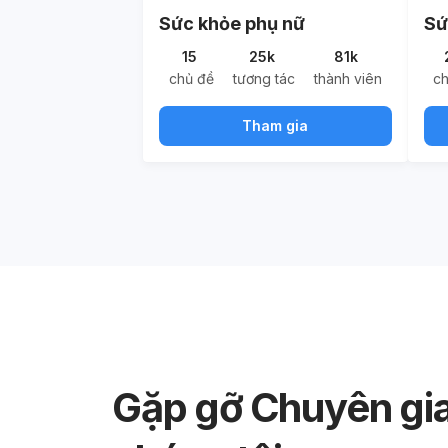
Sức khỏe phụ nữ
Sứ
15
25k
81k
chủ đề
tương tác
thành viên
c
Tham gia
Gặp gỡ Chuyên gi