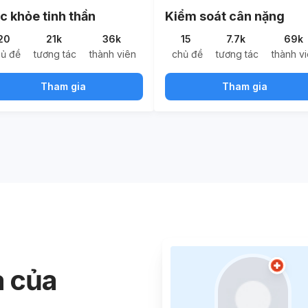
c khỏe tinh thần
Kiểm soát cân nặng
20
21k
36k
15
7.7k
69k
hủ đề
tương tác
thành viên
chủ đề
tương tác
thành v
Tham gia
Tham gia
a của