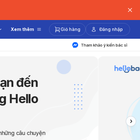
Xem thêm
Giỏ hàng
Đăng nhập
Tham khảo ý kiến bác sĩ
 đáp thắc mắc
 chuyên gia
có thể đặt câu hỏi trực tiếp cho bác sĩ
 vấn miễn phí theo từng chuyên đề khác
háng.