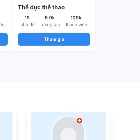
Thể dục thể thao
19
6.9k
109k
iên
chủ đề
tương tác
thành viên
Tham gia