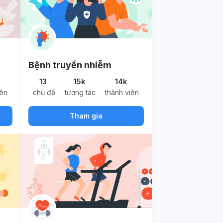
Bệnh truyền nhiễm
13
15k
14k
iên
chủ đề
tương tác
thành viên
Tham gia