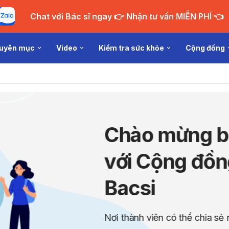
Chat với Bác sĩ ngay 👉 Nhận tư vấn MIỄN PHÍ 👈
uyên mục
Video
Kiểm tra sức khỏe
Cộng đồng
Giải
cùng
Thành viên 
và được tư
nhau mỗi t