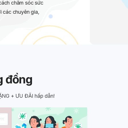
ngay
g đồng
ẶNG + ƯU ĐÃI hấp dẫn!