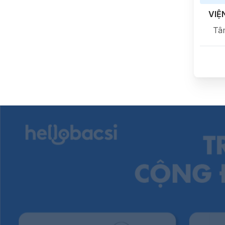
VIỆ
Tâ