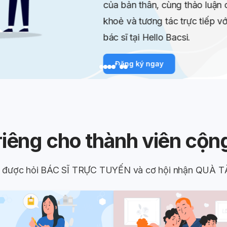
Đăng ký 
riêng cho thành viên cộn
ể được hỏi BÁC SĨ TRỰC TUYẾN và cơ hội nhận QUÀ T