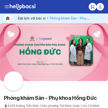
Đặt lịch với bác sĩ
Phòng khám Sản - Phụ khoa Hồng Đức
Bác sĩ
Gói dịc
Bệnh viện
Phòng khám Sản - Phụ khoa Hồng Đức
93/19 Đường Trần Khắc Chân, phường Tân Định, Quận 1, Ho Chi Minh