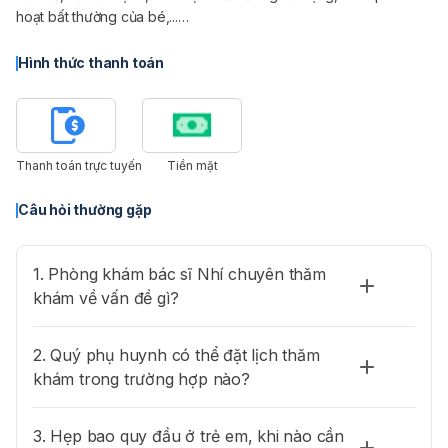
hoạt bất thường của bé,...
Về quy trình thăm khám từ xa (Telemedicine):
Hình thức thanh toán
• Sau khi tiến hành đặt lịch thăm khám, quý bệnh nhân sẽ nhận
được email xác nhận lịch hẹn từ Hello Bacsi kèm theo đường link
truy cập thăm khám cùng bác sĩ.
Thanh toán trực tuyến
Tiền mặt
• Khi đến thời gian thăm khám, quý bệnh nhân tham gia vào cuộc
Câu hỏi thường gặp
hẹn với bác sĩ qua đường link trên để tiến hành trao đổi, thăm
khám cùng bác sĩ.
1. Phòng khám bác sĩ Nhí chuyên thăm
khám về vấn đề gì?
2. Quý phụ huynh có thể đặt lịch thăm
khám trong trường hợp nào?
3. Hẹp bao quy đầu ở trẻ em, khi nào cần