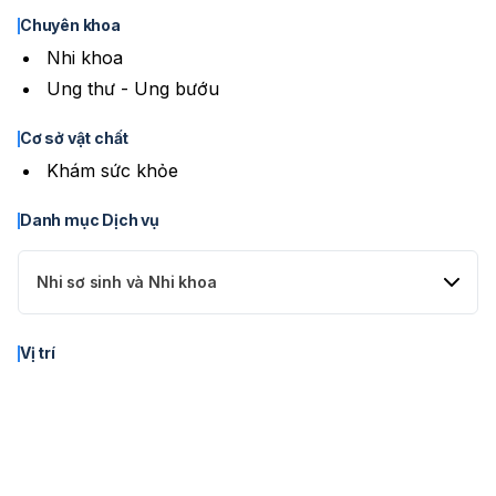
Chuyên khoa
Nhi khoa
Ung thư - Ung bướu
Cơ sở vật chất
Khám sức khỏe
Danh mục Dịch vụ
Nhi sơ sinh và Nhi khoa
Dịch vụ thăm khám từ xa (Telemedicine)
Vị trí
Bác sĩ hiện đang nhận thăm khám theo hình thức
telemedicine với phí 0đ. Quý phụ huynh có nhu cầu thăm
khám triệu chứng bệnh lý cho con trẻ có thể tiến hành đặt lịch
khám qua nền tảng Hello Bacsi.
Giá
1 ₫