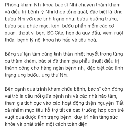
Phòng khám Nhi khoa bác sĩ Nhí chuyên thăm khám
và điều trị bệnh lý Nhi khoa tổng quát, đặc biệt là Ung
bướu Nhi với các tình trạng như: bướu buồng trứng,
bướu sau phúc mạc, kén, bướu phần mềm các cơ
quan, thoát vị bẹn, BC Gite, hẹp da quy đầu, viêm ruột
thừa, bệnh lý nội khoa hô hấp và tiêu hoá.
Bằng sự tận tâm cùng tinh thần nhiệt huyết trong từng
ca thăm khám, bác sĩ đã tham gia phẫu thuật điều trị
thành công cho hàng ngàn bệnh nhi, đặc biệt các tình
trạng ung bướu, ung thư Nhi.
Bên cạnh quá trình khám chữa bệnh, bác sĩ còn đóng
vai trò là cầu nối giữa bệnh nhi và các nhà hảo tâm,
tham gia tích cực vào các hoạt động thiện nguyện. Tất
cả nhằm mục tiêu hỗ trợ tất cả các trường hợp con trẻ
vượt qua được tình trạng bệnh, duy trì nền tảng sức
khỏe và phát triển một cách toàn diện.