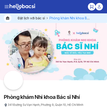
Đặt lịch với bác sĩ
Phòng khám Nhi khoa Bác sĩ Nhí
Bác sĩ
Gói dịc
Bệnh viện
Phòng khám Nhi khoa Bác sĩ Nhí
341 Đường Sư Vạn Hạnh, Phường 9, Quận 10, Hồ Chí Minh