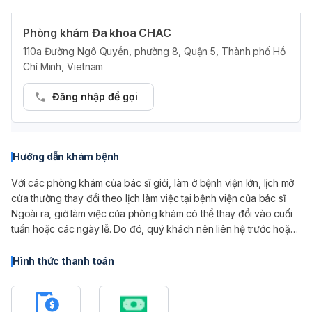
Phòng khám Đa khoa CHAC
Quảng cáo
110a Đường Ngô Quyền, phường 8, Quận 5, Thành phố Hồ
Chí Minh, Vietnam
Đăng nhập để gọi
Hướng dẫn khám bệnh
Với các phòng khám của bác sĩ giỏi, làm ở bệnh viện lớn, lịch mở
cửa thường thay đổi theo lịch làm việc tại bệnh viện của bác sĩ.
Ngoài ra, giờ làm việc của phòng khám có thể thay đổi vào cuối
tuần hoặc các ngày lễ. Do đó, quý khách nên liên hệ trước hoặc
đến trực tiếp phòng khám để cập nhật thông tin về thời gian làm
việc chính xác nhất.
Hình thức thanh toán
Phó Giáo sư Lê Thị Tuyết Lan thường được đông bệnh nhân đặt
lịch thăm khám. Vì vậy, nếu quý khách có nhu cầu thăm khám thì