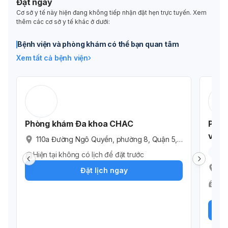
Đặt ngay
Cơ sở y tế này hiện đang không tiếp nhận đặt hẹn trực tuyến. Xem
thêm các cơ sở y tế khác ở dưới:
Bệnh viện và phòng khám có thể bạn quan tâm
Xem tất cả bệnh viện
Phòng khám Đa khoa CHAC
Phòn
và vậ
110a Đường Ngô Quyền, phường 8, Quận 5,
Thành phố Hồ Chí Minh, Vietnam
5.
Hiện tại không có lịch để đặt trước
51
Đặt lịch ngay
ố 
Có 
Bác