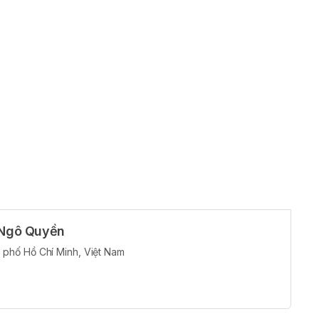
trùng phổi gây ra, khiến các tổ chức tại phổi bị viêm và ảnh
a hệ hô hấp. Khi xuất hiện cơn hen suyễn, lớp niêm mạc
bị kích ứng. Sự co thắt và viêm nhiễm sẽ làm các đường
í ra vào phổi.
 Ngô Quyền
phố Hồ Chí Minh, Việt Nam
 hấp do vi khuẩn lao gây nên. Bệnh này dễ gây ra nhiều
 của bệnh nhân.