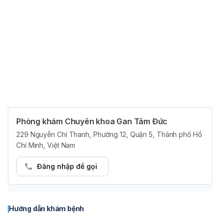
vấn về chế độ dinh dưỡng, vận động hợp lý cho người bệnh.
Giá từ
1.180.000 ₫
Phòng khám Chuyên khoa Gan Tâm Đức
Quảng cáo
229 Nguyễn Chí Thanh, Phường 12, Quận 5, Thành phố Hồ
Chí Minh, Việt Nam
Đăng nhập để gọi
Hướng dẫn khám bệnh