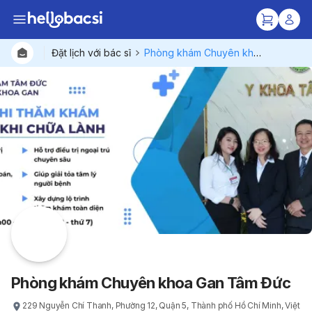
Đặt lịch với bác sĩ
Phòng khám Chuyên khoa Gan Tâm Đức
Bác sĩ
Gói dịc
Bệnh viện
Phòng khám Chuyên khoa Gan Tâm Đức
229 Nguyễn Chí Thanh, Phường 12, Quận 5, Thành phố Hồ Chí Minh, Việt