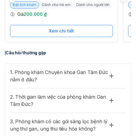
hướng dẫn xét nghiệm tại địa phương (nếu cần thiết).
Đặt lịch khám
Dành cho trẻ em
Dành cho người lớn
Đặ
Giá
200.000 ₫
Xem chi tiết
Câu hỏi thường gặp
1. Phòng khám Chuyên khoa Gan Tâm Đức
nằm ở đâu?
2. Thời gian làm việc của phòng khám Gan
Tâm Đức?
3. Phòng khám có các gói sàng lọc bệnh lý
ung thư gan, ung thư tiêu hóa không?