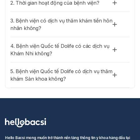
ban cần thiết để tiến hành khám cận lâm sàng.
2. Thời gian hoạt động của bệnh viện?
• Bước 5: Sau khi bệnh nhân thực hiện xong xét nghiệm, bệnh
3. Bệnh viện có dịch vụ thăm khám tiền hôn
nhân được nghỉ ngơi, ăn nhẹ và chờ kết quả.
nhân không?
• Bước 6: Khi có kết quả, bệnh nhân sẽ được đưa đến gặp bác sĩ
nghe kết luận, định hướng điều trị.
4. Bệnh viện Quốc tế Dolife có các dịch vụ
Khám Nhi không?
5. Bệnh viện Quốc tế Dolife có dịch vụ thăm
khám Sản khoa không?
Hello Bacsi mong muốn trở thành nền tảng thông tin y khoa hàng đầu tại