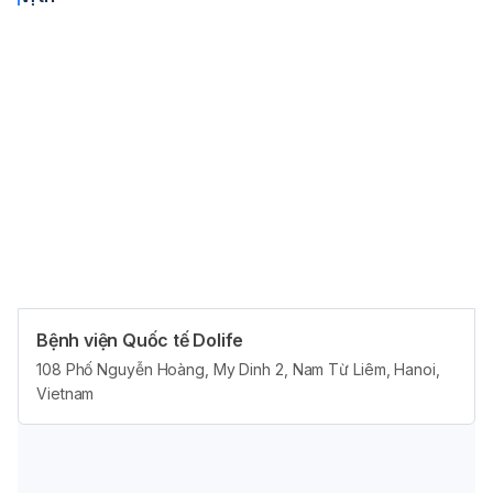
Bao gồm các chuyên khoa như: khám chuyên khoa, siêu âm,
xét nghiệm đánh giá nội tiết tố và sức khỏe sinh sản. Tất cả
nhằm mục tiêu tầm soát, sàng lọc sức khỏe thời điểm tiền
hôn nhân.
Giá
3.658.000 ₫
Gói khám sức khỏe tổng quát - tiêu chuẩn
Bao gồm các hạng mục như: khám chuyên khoa, chẩn đoán
hình ảnh - thăm dò chức năng, xét nghiệm, tầm soát tổng
quát tiêu chuẩn các vấn đề liên quan đến sức khỏe.
Giá
2.940.000 ₫
Bệnh viện Quốc tế Dolife
Quảng cáo
Gói khám sức khỏe tổng quát Nhi khoa
108 Phố Nguyễn Hoàng, My Dinh 2, Nam Từ Liêm, Hanoi,
Vietnam
Bao gồm các hạng mục khám chuyên khoa, Chẩn đoán hình
ảnh, Xét nghiệm được chia thành các gói khám theo độ tuổi:
từ 1 - 2 tuổi, từ 2 - 8 tuổi, từ 8 - 16 tuổi.
Giá
2.814.000 ₫