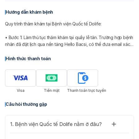
Hướng dẫn khám bệnh
Quy trình thăm khám tại Bệnh viện Quốc tế Dolife:
• Bước 1: Làm thủ tục thăm khám tại quầy lễ tân. Trường hợp bệnh
nhân đã đặt lịch qua nền tảng Hello Bacsi, có thể đưa email xác
nhận đặt lịch và đội ngũ nhân viên y tế sẽ tiếp đón, hướng dẫn
bệnh nhân.
Hình thức thanh toán
• Bước 2: Điều dưỡng viên sẽ đưa bệnh nhân lên khoa Khám
bệnh để thăm khám sàng lọc (đo nhịp tim, huyết áp, nhiệt độ cơ
thể,...). Sau đó bệnh nhân tiến hành khám lâm sàng cùng bác sĩ,
Visa
Tiền mặt
Thanh toán trực tuyến
tư vấn cận lâm sàng khi cần thiết và thông báo về chi phí dịch vụ
để bệnh nhân tham khảo.
Câu hỏi thường gặp
• Bước 3: Bệnh nhân ra quầy lễ tân tiến hành thanh toán chi phí
xét nghiệm và điều trị.
1. Bệnh viện Quốc tế Dolife nằm ở đâu?
• Bước 4: Điều dưỡng viên sẽ đưa bệnh nhân đến các phòng