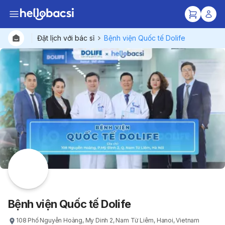
Đặt lịch với bác sĩ
Bệnh viện Quốc tế Dolife
Bác sĩ
Gói dịc
Bệnh viện
Bệnh viện Quốc tế Dolife
108 Phố Nguyễn Hoàng, My Dinh 2, Nam Từ Liêm, Hanoi, Vietnam