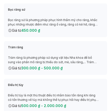
ân cần, chu đáo trong công tác chăm sóc bệnh nhân,
ThS.BS Nguyễn Viết Yên không chỉ nhận được sự tin
Bọc răng sứ
yêu từ người dân mà còn nhận được sự quý trọng của
Bọc răng sứ là phương pháp phục hình thẩm mỹ cho răng, khắc
đội ngũ cán bộ, nhân viên tại phòng khám Nha khoa
phục những nhược điểm như: răng ố vàng, răng có kẽ hở, răng
Hoa Phượng - một trong những phòng khám Răng -
thưa,... bằng việc thực hiện mài cùi răng thật và bọc răng sứ giả
Giá từ
450.000 ₫
Hàm - Mặt hiện đại hàng đầu tại Thành phố Hồ Chí
bên ngoài.
Giá tham khảo: 450.000 VNĐ/ răng.
Minh.
Trám răng
Trám răng là phương pháp sử dụng vật liệu Nha khoa để bổ
sung vào phần mô răng bị thiếu do sứt, mẻ, sâu răng,... Trám
răng vừa giúp cải thiện tính thẩm mỹ cho hàm răng, vừa giúp cải
Giá từ
300.000 ₫ - 500.000 ₫
thiện chức năng ăn nhai.
Giá tham khảo: 300.000 - 500.000 VNĐ/ răng.
Điều trị tủy
Điều trị tủy là một thủ thuật điều trị nhằm bảo tồn răng khi răng
có tổn thương về tủy mà không thể tự phục hồi hay điều trị phục
hồi được.
Giá từ
500.000 ₫ - 2.000.000 ₫
Giá tham khảo: 500.000 - 2.000.000 VNĐ/răng.