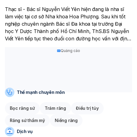
Thạc sĩ - Bác sĩ Nguyễn Viết Yên hiện đang là nha sĩ
làm việc tại cơ sở Nha khoa Hoa Phượng. Sau khi tốt
nghiệp chuyên ngành Bác sĩ Đa khoa tại trường Đại
học Y Dược Thành phố Hồ Chí Minh, ThS.BS Nguyễn
Viết Yên tiếp tục theo đuổi con đường học vấn với định
hướng chuyên sâu về lĩnh vực Răng - Hàm - Mặt và
Quảng cáo
đạt được học hàm Thạc sĩ cũng tại ngôi trường này.
Thạc sĩ có hơn 10 năm công tác tại các cơ sở chuyên
về Răng - Hàm - Mặt uy tín như bệnh viện Răng - Hàm
- Mặt Trung Ương, phòng khám Răng - Hàm - Mặt
Thành phố Hồ Chí Minh,... ThS.BS Nguyễn Viết Yên sở
Thế mạnh chuyên môn
hữu nhiều kinh nghiệm trong việc thăm khám và chăm
sóc sức khỏe răng miệng. Thạc sĩ đã thực hiện hơn
Bọc răng sứ
Trám răng
Điều trị tủy
15.000 ca phục hình răng sứ thẩm mỹ và niềng răng.
Răng sứ thẩm mỹ
Niềng răng
Dịch vụ
Với tinh thần trách nhiệm cao cũng như thái độ phục vụ