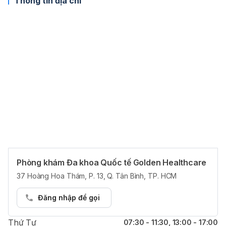
Thông tin địa chỉ
Phòng khám Đa khoa Quốc tế Golden Healthcare
Giờ làm việc
37 Hoàng Hoa Thám, P. 13, Q. Tân Bình, TP. HCM
Thứ Hai
07:30 - 11:30, 13:00 - 17:00
Đăng nhập để gọi
Thứ Ba
07:30 - 11:30, 13:00 - 17:00
Thứ Tư
07:30 - 11:30, 13:00 - 17:00