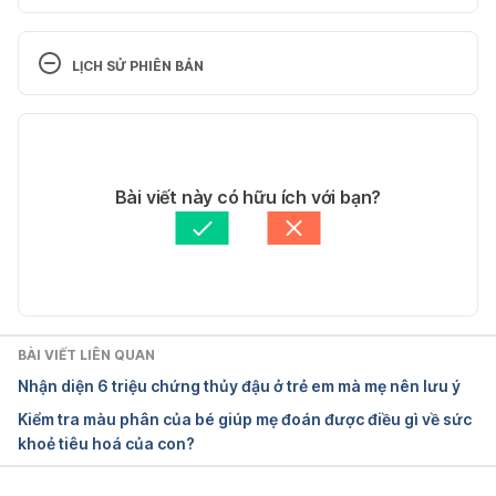
Thông tư số 38/2017/TT-BYTcủa Bộ Y 
tế https://thuvienphapluat.vn/van-ban/The-thao-Y-
LỊCH SỬ PHIÊN BẢN
te/Thong-tu-38-2017-TT-BYT-danh-muc-benh-
truyen-nhiem-phai-su-dung-vac-xin-sinh-pham-y-
Phiên bản hiện tại
te-bat-buoc-364984.aspx
08/04/2026
Ngày truy cập: 8/4/2026
Tác giả:
Bác sĩ Đinh Thị Mai Hồng
Bài viết này có hữu ích với bạn?
Cập nhật bởi: 
Trương Phương Đài
Viêm gan B 
http://www.wpro.who.int/vietnam/topics/hepatitis/f
actsheet/vi/
Ngày truy cập: 8/4/2026
BÀI VIẾT LIÊN QUAN
Nhận diện 6 triệu chứng thủy đậu ở trẻ em mà mẹ nên lưu ý
Virus B 
Kiểm tra màu phân của bé giúp mẹ đoán được điều gì về sức
http://www.who.int/mediacentre/factsheets/fs204/
khoẻ tiêu hoá của con?
en/