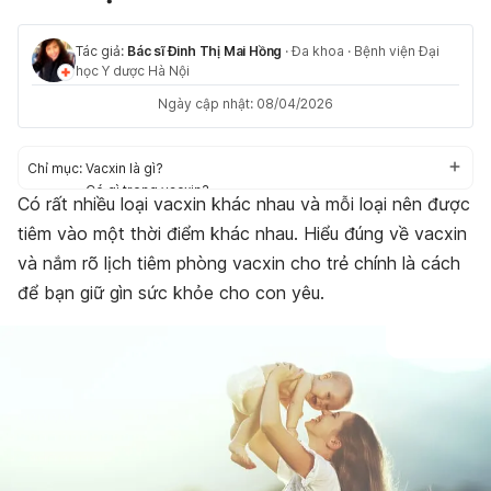
Tác giả:
Bác sĩ Đinh Thị Mai Hồng
·
Đa khoa
·
Bệnh viện Đại
học Y dược Hà Nội
Ngày cập nhật: 08/04/2026
Chỉ mục:
Vacxin là gì?
Có gì trong vacxin?
Có rất nhiều loại vacxin khác nhau và mỗi loại nên được
Các loại vacxin cho trẻ
tiêm vào một thời điểm khác nhau. Hiểu đúng về vacxin
Lịch tiêm chủng cho trẻ theo từng giai đoạn
Khi nào trẻ không nên được tiêm ngừa?
và nắm rõ lịch tiêm phòng vacxin cho trẻ chính là cách
Hậu quả của việc không tiêm vacxin cho trẻ
để bạn giữ gìn sức khỏe cho con yêu.