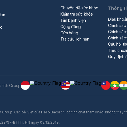
Chuyên đề sức khỏe
Thông t
Kiểm tra sức khỏe
tin
Điều khoả
Tìm bệnh viện
Chính sác
Cộng đồng
óc
Chính sách
Cửa hàng
Chính sác
Tra cứu lịch hẹn
Câu hỏi t
Tiêu chuẩ
Quy định đ
ealth Group
 Group. Các bài viết của Hello Bacsi chỉ có tính chất tham khảo, không thay t
ố 529/GP-BTTTT, HN ngày 03/12/2019.