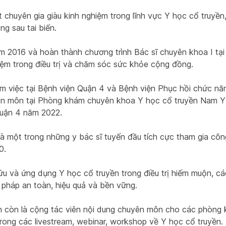
 chuyên gia giàu kinh nghiệm trong lĩnh vực Y học cổ truyền,
g sau tai biến.
 2016 và hoàn thành chương trình Bác sĩ chuyên khoa I tạ
iệm trong điều trị và chăm sóc sức khỏe cộng đồng.
àm việc tại Bệnh viện Quận 4 và Bệnh viện Phục hồi chức năng
huyên môn tại Phòng khám chuyên khoa Y học cổ truyền Nam Y
Quận 4 năm 2022.
là một trong những y bác sĩ tuyến đầu tích cực tham gia côn
0.
cứu và ứng dụng Y học cổ truyền trong điều trị hiếm muộn, c
pháp an toàn, hiệu quả và bền vững.
còn là cộng tác viên nội dung chuyên môn cho các phòng khám
trong các livestream, webinar, workshop về Y học cổ truyền.