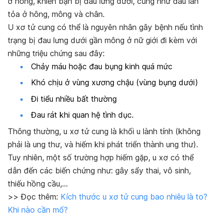
ở hông, khiến bạn bị đau lưng dưới, cũng như đau lan
tỏa ở hông, mông và chân.
U xơ tử cung có thể là nguyên nhân gây bệnh nếu tình
trạng bị đau lưng dưới gần mông ở nữ giới đi kèm với
những triệu chứng sau đây:
Chảy máu hoặc đau bụng kinh quá mức
Khó chịu ở vùng xương chậu (vùng bụng dưới)
Đi tiểu nhiều bất thường
Đau rát khi quan hệ tình dục.
Thông thường, u xơ tử cung là khối u lành tính (không
phải là ung thư, và hiếm khi phát triển thành ung thư).
Tuy nhiên, một số trường hợp hiếm gặp, u xơ có thể
dẫn đến các biến chứng như: gây sẩy thai, vô sinh,
thiếu hồng cầu,…
>> Đọc thêm:
Kích thước u xơ tử cung bao nhiêu là to?
Khi nào cần mổ?