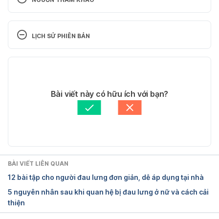
Endometriosis – NHS
LỊCH SỬ PHIÊN BẢN
https://www.nhs.uk/conditions/endometriosis/
Phiên bản hiện tại
Ngày truy cập: 14/02/2022
19/01/2023
Back pain in pregnancy – NHS
Tác giả: 
Trần Cẩm Tú
Bài viết này có hữu ích với bạn?
Tham vấn y khoa: 
Bác sĩ Văn Thu Uyên
https://www.nhs.uk/pregnancy/related-
Cập nhật bởi: 
Trương Phương Đài
conditions/common-symptoms/back-pain/
Ngày truy cập: 14/02/2022
BÀI VIẾT LIÊN QUAN
Endometriosis – Symptoms and causes – Mayo 
12 bài tập cho người đau lưng đơn giản, dễ áp dụng tại nhà
Clinic
5 nguyên nhân sau khi quan hệ bị đau lưng ở nữ và cách cải
thiện
https://www.mayoclinic.org/diseases-
conditions/endometriosis/symptoms-causes/syc-