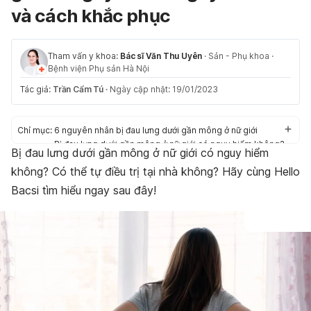
và cách khắc phục
Tham vấn y khoa:
Bác sĩ Văn Thu Uyên
·
Sản - Phụ khoa
·
Bệnh viện Phụ sản Hà Nội
Tác giả:
Trần Cẩm Tú
·
Ngày cập nhật: 19/01/2023
Chỉ mục:
6 nguyên nhân bị đau lưng dưới gần mông ở nữ giới
Bị đau lưng dưới gần mông ở nữ giới có nguy hiểm không?
Bị đau lưng dưới gần mông ở nữ giới có nguy hiểm
Biện pháp khắc phục và cách phòng ngừa
không? Có thể tự điều trị tại nhà không? Hãy cùng Hello
Bacsi tìm hiểu ngay sau đây!