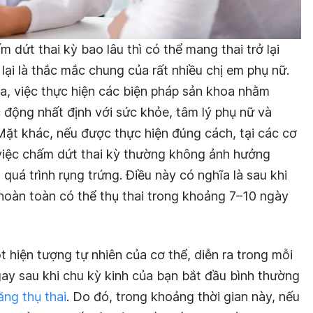
m dứt thai kỳ bao lâu thì có thể mang thai trở lại
i lại là thắc mắc chung của rất nhiều chị em phụ nữ.
a, việc thực hiện các biện pháp sản khoa nhằm
c động nhất định với sức khỏe, tâm lý phụ nữ và
Mặt khác, nếu được thực hiện đúng cách, tại các cơ
ì việc chấm dứt thai kỳ thường không ảnh hưởng
quá trình rụng trứng. Điều này có nghĩa là sau khi
n hoàn toàn có thể thụ thai trong khoảng 7–10 ngày
 hiện tượng tự nhiên của cơ thể, diễn ra trong mỗi
gay sau khi chu kỳ kinh của bạn bắt đầu bình thường
ăng thụ thai
. Do đó, trong khoảng thời gian này, nếu