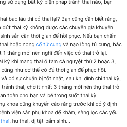
ng sử dụng bất kỳ biện pháp tránh thai nào, bạn
i bao lâu thì có thai lại? Bạn cũng cần biết rằng,
ấm dứt thai kỳ không được các chuyên gia khuyến
 sinh sản cần thời gian để hồi phục. Nếu bạn chấm
 thai hoặc nong
cổ tử cung
và nạo lòng tử cung, bác
 1 tháng mới nên nghĩ đến việc có thai trở lại.
i kỳ khi mang thai ở tam cá nguyệt thứ 2 hoặc 3,
 cũng như cơ thể có đủ thời gian để phục hồi.
à có sự chuẩn bị tốt nhất, sau khi đình chỉ thai kỳ,
ránh thai, chờ ít nhất 3 tháng mới nên thụ thai trở
 an toàn cho bạn và bé trong suốt thai kỳ.
phụ khoa cũng khuyến cáo rằng trước khi có ý định
 bệnh viện sản phụ khoa để khám, sàng lọc các yếu
 thai
, hư thai, dị tật bẩm sinh…