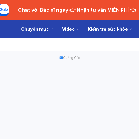
Chat với Bác sĩ ngay 👉 Nhận tư vấn MIỄN PHÍ 👈
Chuyên mục
Video
Kiểm tra sức khỏe
Quảng Cáo