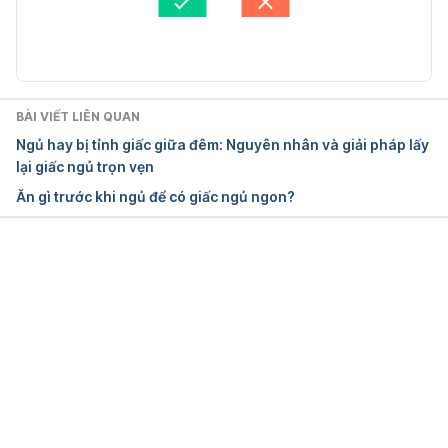
Do at Night Before Bed
Cập nhật bởi: 
Bác sĩ Nguyễn Thường Hanh
https://brightside.me/inspiration-tips-and-tricks/10-
things-that-specialists-dont-recommend-to-do-at-
night-before-bed-514860/
BÀI VIẾT LIÊN QUAN
Ngủ hay bị tỉnh giấc giữa đêm: Nguyên nhân và giải pháp lấy
Ngày truy cập: 29.05.2018
lại giấc ngủ trọn vẹn
Ăn gì trước khi ngủ để có giấc ngủ ngon?
Đang tải....