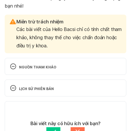
bạn nhé!
Miễn trừ trách nhiệm
Các bài viết của Hello Bacsi chỉ có tính chất tham
khảo, không thay thế cho việc chẩn đoán hoặc
điều trị y khoa.
NGUỒN THAM KHẢO
20 Things You Shouldn’t Do Before Bed
LỊCH SỬ PHIÊN BẢN
http://www.health.com/mind-body/20-things-you-
shouldn-t-do-before-bed
Phiên bản hiện tại
Ngày truy cập: 29.05.2018
25/07/2018
Tác giả: 
Hồng Nhung
Bài viết này có hữu ích với bạn?
10 Things That Specialists Don’t Recommend to 
Tham vấn y khoa: 
Bác sĩ Nguyễn Thường Hanh