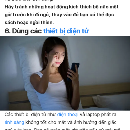
Hãy tránh
những hoạt động kích thích bộ n
ão một
giờ tr
ước khi đi ngủ,
thay vào đó bạn có thể đọc
sách hoặc ngồi thiền.
6. Dùng các
thiết bị điện tử
Các thiết bị điện tử như
điện thoại
và laptop phát ra
ánh sáng
không tốt cho mắt và ảnh hưởng đến giấc
ngủ của bạn. Bạn sẽ quên mất giờ giấc nếu cứ mải mê