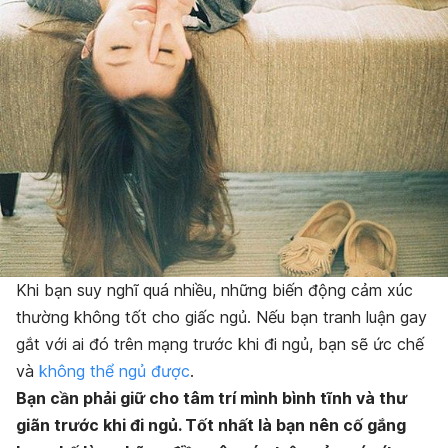
Khi bạn suy nghĩ quá nhiều, những biến động cảm xúc
thường không tốt cho giấc ngủ. Nếu bạn tranh luận gay
gắt với ai đó trên mạng trước khi đi ngủ, bạn sẽ ức chế
và
không thể ngủ được
.
Bạn cần phải giữ cho tâm trí mình b
ình tĩnh và th
ư
gi
ãn tr
ước khi đi ngủ. Tốt nhất là bạn nên cố gắng