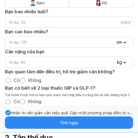
Nam
Nữ
Bạn bao nhiêu tuổi?
(năm)
Bạn cao bao nhiêu?
cm
Cân nặng của bạn
kg
Bạn quan tâm đến điều trị, hỗ trợ giảm cân không?
Có
Không
Bạn có biết về 2 loại thuốc GIP và GLP-1?
*Là nhóm thuốc mới có hiệu quả mạnh mẽ trong điều trị tăng cần và tiểu đường tuýp 2.
Có
Không
Nhận tư vấn giảm cân hiệu quả: Cập nhật phương pháp điều trị và
hỗ trợ từ chuyên gia qua email.
Tính ngay
2. Tập thể dục