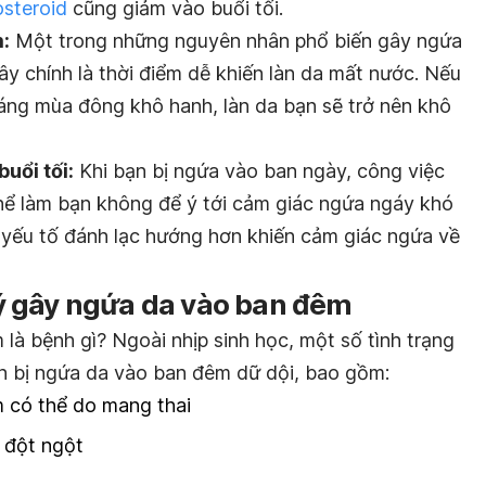
osteroid
cũng giảm vào buổi tối.
:
Một trong những nguyên nhân phổ biến gây ngứa
y chính là thời điểm dễ khiến làn da mất nước. Nếu
áng mùa đông khô hanh, làn da bạn sẽ trở nên khô
buổi tối:
Khi bạn bị ngứa vào ban ngày, công việc
hể làm bạn không để ý tới cảm giác ngứa ngáy khó
t yếu tố đánh lạc hướng hơn khiến cảm giác ngứa về
 gây ngứa da vào ban đêm
là bệnh gì? Ngoài nhịp sinh học, một số tình trạng
n bị ngứa da vào ban đêm dữ dội, bao gồm:
 có thể do mang thai
 đột ngột