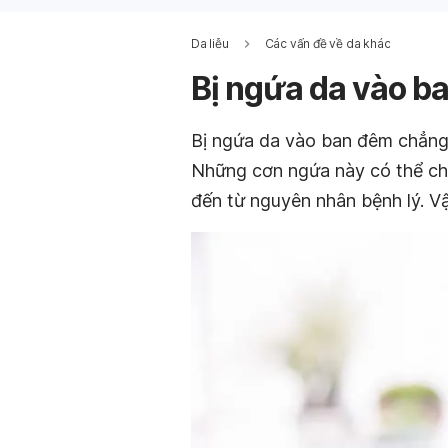
Da liễu
Các vấn đề về da khác
Bị ngứa da vào ba
Bị ngứa da vào ban đêm chẳng
Những cơn ngứa này có thể chỉ
đến từ nguyên nhân bệnh lý. Vậ