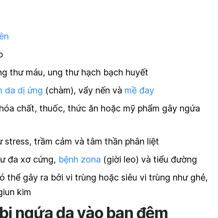
ên
p
g thư máu, ung thư hạch bạch huyết
m da dị ứng
(chàm), vẩy nến và
mề đay
 hóa chất, thuốc, thức ăn hoặc mỹ phẩm gây ngứa
ư stress, trầm cảm và tâm thần phân liệt
ư đa xơ cứng,
bệnh zona
(giời leo) và tiểu đường
thể gây ra bởi vi trùng hoặc siêu vi trùng như ghẻ,
giun kim
 bị ngứa da vào ban đêm