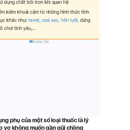
ử dụng chất bôi trơn khi quan hệ
ìm kiếm khoái cảm từ những hình thức tình
ục khác như:
tevet,
oral sex,
hôn lưỡi,
dùng
ồ chơi tình yêu,…
Quảng Cáo
ụng phụ của một số loại thuốc là lý
ao vợ không muốn gần gũi chồng