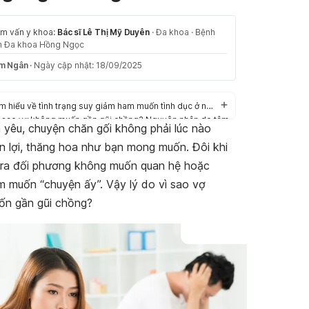
m vấn y khoa:
Bác sĩ Lê Thị Mỹ Duyên
·
Đa khoa
·
Bệnh
n Đa khoa Hồng Ngọc
m Ngân
·
Ngày cập nhật: 18/09/2025
Tìm hiểu về tình trạng suy giảm ham muốn tình dục ở nữ giới
ì sao vợ không muốn gần gũi chồng? Nguyên nhân do tâm
h yêu, chuyện chăn gối không phải lúc nào
n lợi, thăng hoa như bạn mong muốn. Đôi khi
ì sao vợ không muốn gần gũi chồng? Nguyên nhân do sức
hỏe
ra đối phương không muốn quan hệ hoặc
ợ không ham muốn phải làm sao?
 muốn “chuyện ấy”. Vậy lý do vì sao vợ
ốn gần gũi chồng?