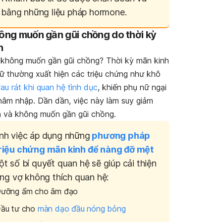
ị bằng những liệu pháp hormone.
hông muốn gần gũi chồng do thời kỳ
h
 không muốn gần gũi chồng? Thời kỳ mãn kinh
ữ thường xuất hiện các triệu chứng như khô
au rát khi quan hệ tình dục
, khiến phụ nữ ngại
hâm nhập. Dần dần, việc này làm
suy giảm
 và không muốn gần gũi chồng.
nh việc áp dụng những
phương pháp
riệu chứng mãn kinh để nàng đỡ mệt
t số bí quyết quan hệ sẽ giúp cải thiện
ạng vợ không thích quan hệ:
ưỡng ẩm cho âm đạo
ầu tư cho
màn dạo đầu nóng bỏng