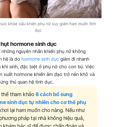
 sức khỏe xấu khiến phụ nữ suy giảm ham muốn tình
dục
u hụt hormone sinh dục
 những nguyên nhân khiến phụ nữ không
n hệ là do
hormone sinh dục
giảm đi nhanh
 khi sinh, đặc biệt ở phụ nữ cho con bú. Việc
n xuất hormone khiến âm đạo trở nên khô và
ứng thú quan hệ tình dục.
 thể tham khảo
8 cách bổ sung
e sinh dục tự nhiên cho cơ thể phụ
khơi lại ham muốn cho nàng. Nếu như
phương pháp tại nhà không hiệu quả,
n khám bác sĩ để được chẩn đoán và