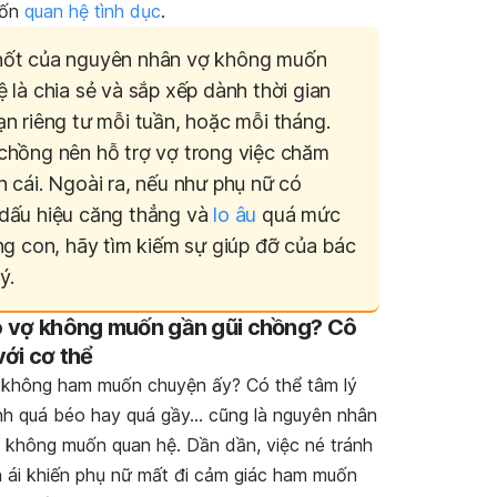
uốn
quan hệ tình dục
.
ốt của nguyên nhân vợ không muốn
 là chia sẻ và sắp xếp dành thời gian
n riêng tư mỗi tuần, hoặc mỗi tháng.
chồng nên hỗ trợ vợ trong việc chăm
 cái. Ngoài ra, nếu như phụ nữ có
dấu hiệu căng thẳng và
lo âu
quá mức
ng con, hãy tìm kiếm sự giúp đỡ của bác
ý.
ao vợ không muốn gần gũi chồng? Cô
 với cơ thể
 không ham muốn chuyện ấy? Có thể tâm lý
mình quá béo hay quá gầy… cũng là nguyên nhân
ợ không muốn quan hệ. Dần dần, việc né tránh
 ái khiến phụ nữ mất đi cảm giác ham muốn