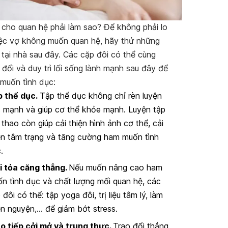
cho quan hệ phải làm sao? Để không phải lo
iệc vợ không muốn quan hệ, hãy thử những
 tại nhà sau đây. Các cặp đôi có thể cùng
 đổi và duy trì lối sống lành mạnh sau đây để
muốn tình dục:
 thể dục.
Tập thể dục không chỉ rèn luyện
 mạnh và giúp cơ thể khỏe mạnh. Luyện tập
 thao còn giúp cải thiện hình ảnh cơ thể, cải
ện tâm trạng và tăng cường ham muốn tình
.
i tỏa căng thẳng.
Nếu muốn nâng cao ham
n tình dục và chất lượng mối quan hệ, các
 đôi có thể: tập yoga đôi, trị liệu tâm lý, làm
ện nguyện,… để giảm bớt stress.
o tiếp cởi mở và trung thực.
Trao đổi thẳng