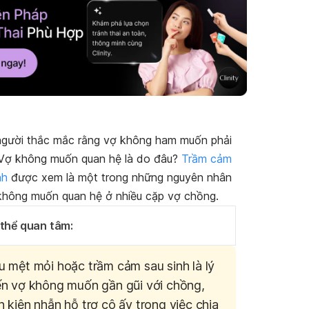
người thắc mắc rằng vợ không ham muốn phải
Vợ không muốn quan hệ là do đâu?
Trầm cảm
nh
được xem là một trong những nguyên nhân
không muốn quan hệ ở nhiều cặp vợ chồng.
 thể quan tâm:
u mệt mỏi hoặc trầm cảm sau sinh là lý
ến vợ không muốn gần gũi với chồng,
 kiên nhẫn hỗ trợ cô ấy trong việc chia