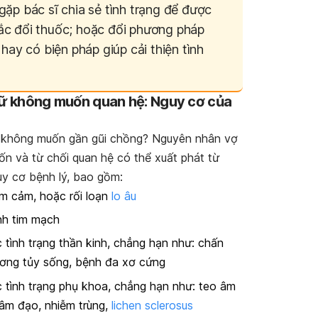
gặp bác sĩ chia sẻ tình trạng để được
ắc đổi thuốc; hoặc đổi phương pháp
ị hay có biện pháp giúp cải thiện tình
nữ không muốn quan hệ: Nguy cơ của
 không muốn gần gũi chồng? Nguyên nhân vợ
n và từ chối quan hệ có thể xuất phát từ
y cơ bệnh lý, bao gồm:
m cảm, hoặc rối loạn
lo âu
h tim mạch
 tình trạng thần kinh, chẳng hạn như: chấn
ơng tủy sống, bệnh đa xơ cứng
 tình trạng phụ khoa, chẳng hạn như: teo âm
âm đạo, nhiễm trùng,
lichen sclerosus