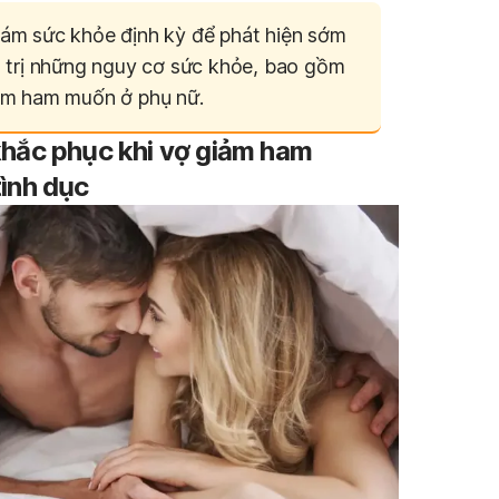
ám sức khỏe định kỳ để phát hiện sớm
u trị những nguy cơ sức khỏe, bao gồm
ảm ham muốn ở phụ nữ.
hắc phục khi vợ giảm ham
ình dục