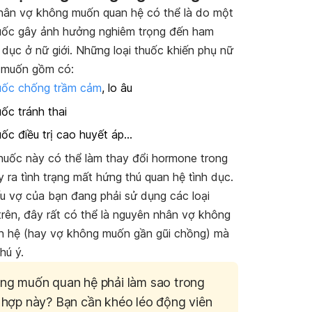
ân vợ không muốn quan hệ có thể là do một
huốc gây ảnh hưởng nghiêm trọng đến ham
 dục ở nữ giới. Những loại thuốc khiến phụ nữ
 muốn gồm có:
ốc chống trầm cảm
, lo âu
ốc tránh thai
ốc điều trị cao huyết áp…
thuốc này có thể làm thay đổi hormone trong
y ra tình trạng mất hứng thú quan hệ tình dục.
u vợ của bạn đang phải sử dụng các loại
trên, đây rất có thể là nguyên nhân vợ không
n hệ (hay vợ không muốn gần gũi chồng) mà
hú ý.
ng muốn quan hệ phải làm sao trong
 hợp này? Bạn cần khéo léo động viên