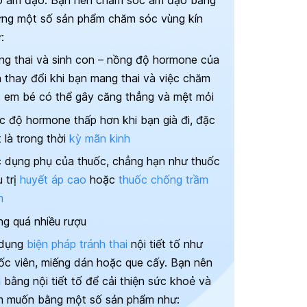
 âm đạo: Bạn nên chăm sóc âm đạo bằng
ng một số sản phẩm chăm sóc vùng kín
:
g thai và sinh con – nồng độ hormone của
 thay đổi khi bạn mang thai và việc chăm
 em bé có thể gây căng thẳng và mệt mỏi
 độ hormone thấp hơn khi bạn già đi, đặc
t là trong thời
kỳ mãn kinh
 dụng phụ của thuốc, chẳng hạn như thuốc
u trị
huyết áp cao
hoặc
thuốc chống trầm
m
g quá nhiều rượu
 dụng
biện pháp tránh thai
nội tiết tố như
ốc viên, miếng dán hoặc que cấy. Bạn nên
 bằng nội tiết tố để cải thiện sức khoẻ và
 muốn bằng một số sản phẩm như: