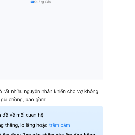
Quảng Cáo
n
có rất nhiều nguyên nhân khiến cho vợ không
gũi chồng, bao gồm:
 đề về mối quan hệ
g thẳng, lo lắng hoặc
trầm cảm