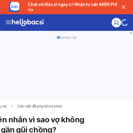
Chat với Bác sĩ ngay 👉 Nhận tư vấn MIỄN PHÍ
👈
Quảng Cáo
ụ nữ
Các vấn đề phụ khoa khác
Đan
n nhân vì sao vợ không
gần gũi chồng?