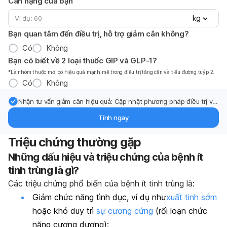
Cân nặng của bạn
kg
Bạn quan tâm đến điều trị, hỗ trợ giảm cân không?
Có
Không
Bạn có biết về 2 loại thuốc GIP và GLP-1?
*Là nhóm thuốc mới có hiệu quả mạnh mẽ trong điều trị tăng cần và tiểu đường tuýp 2.
Có
Không
Nhận tư vấn giảm cân hiệu quả: Cập nhật phương pháp điều trị và
hỗ trợ từ chuyên gia qua email.
Tính ngay
Triệu chứng thường gặp
Những dấu hiệu và triệu chứng của bệnh ít
tinh trùng là gì?
Các triệu chứng phổ biến của bệnh ít tinh trùng là:
Giảm chức năng tình dục, ví dụ như
xuất tinh sớm
hoặc khó duy trì
sự cương cứng
(rối loạn chức
năng cương dương);