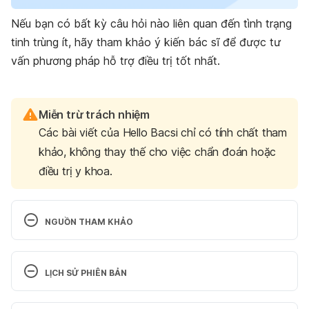
Nếu bạn có bất kỳ câu hỏi nào liên quan đến tình trạng
tinh trùng ít, hãy tham khảo ý kiến bác sĩ để được tư
vấn phương pháp hỗ trợ điều trị tốt nhất.
Miễn trừ trách nhiệm
Các bài viết của Hello Bacsi chỉ có tính chất tham
khảo, không thay thế cho việc chẩn đoán hoặc
điều trị y khoa.
NGUỒN THAM KHẢO
Low sperm count.
LỊCH SỬ PHIÊN BẢN
http://www.nhs.uk/conditions/low-sperm-
count/Pages/Introduction.aspx.
Phiên bản hiện tại