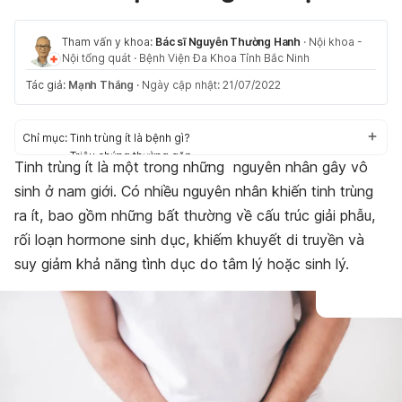
Tham vấn y khoa:
Bác sĩ Nguyễn Thường Hanh
·
Nội khoa -
Nội tổng quát
·
Bệnh Viện Đa Khoa Tỉnh Bắc Ninh
Tác giả:
Mạnh Thắng
·
Ngày cập nhật: 21/07/2022
Chỉ mục:
Tinh trùng ít là bệnh gì?
Triệu chứng thường gặp
Tinh trùng ít là một trong những nguyên nhân gây vô
Nguyên nhân gây tinh trùng ít
sinh ở nam giới. Có nhiều nguyên nhân khiến tinh trùng
Nguy cơ mắc phải
Điều trị tinh trùng ít
ra ít, bao gồm những bất thường về cấu trúc giải phẫu,
Chế độ sinh hoạt phù hợp
rối loạn hormone sinh dục, khiếm khuyết di truyền và
suy giảm khả năng tình dục do tâm lý hoặc sinh lý.