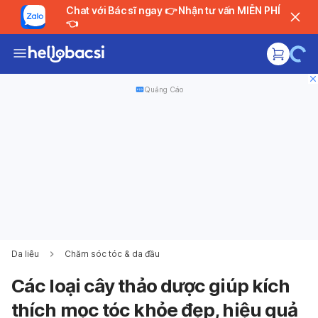
Chat với Bác sĩ ngay 👉 Nhận tư vấn MIỄN PHÍ
👈
Quảng Cáo
Da liễu
Chăm sóc tóc & da đầu
Các loại cây thảo dược giúp kích
thích mọc tóc khỏe đẹp, hiệu quả