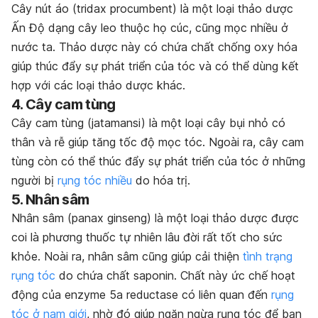
Cây nút áo (tridax procumbent) là một loại thảo dược
Ấn Độ dạng cây leo thuộc họ cúc, cũng mọc nhiều ở
nước ta. Thảo dược này có chứa chất chống oxy hóa
giúp thúc đẩy sự phát triển của tóc và có thể dùng kết
hợp với các loại thảo dược khác.
4. Cây cam tùng
Cây cam tùng (jatamansi) là một loại cây bụi nhỏ có
thân và rễ giúp tăng tốc độ mọc tóc. Ngoài ra, cây cam
tùng còn có thể thúc đẩy sự phát triển của tóc ở những
người bị
rụng tóc nhiều
do hóa trị.
5. Nhân sâm
Nhân sâm (panax ginseng)
là một loại thảo dược được
coi là phương thuốc tự nhiên lâu đời rất tốt cho sức
khỏe. Noài ra, nhân sâm cũng giúp cải thiện
tình trạng
rụng tóc
do chứa chất saponin. Chất này ức chế hoạt
động của enzyme 5a reductase có liên quan đến
rụng
tóc ở nam giới
, nhờ đó giúp ngăn ngừa rụng tóc để bạn