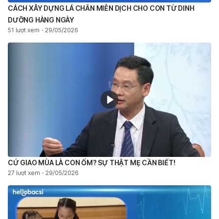
CÁCH XÂY DỰNG LÁ CHẮN MIỄN DỊCH CHO CON TỪ DINH
DƯỠNG HÀNG NGÀY
51 lượt xem
29/05/2026
CỨ GIAO MÙA LÀ CON ỐM? SỰ THẬT MẸ CẦN BIẾT!
27 lượt xem
29/05/2026