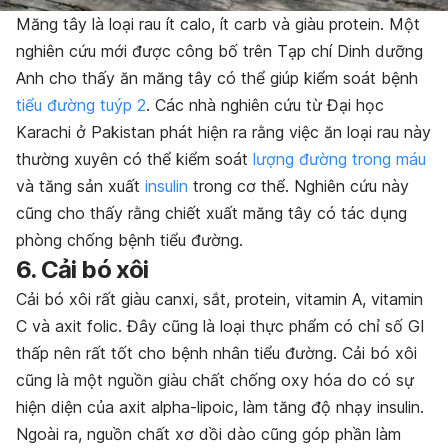
Măng tây là loại rau ít calo, ít carb và giàu protein. Một
nghiên cứu mới được công bố trên Tạp chí Dinh dưỡng
Anh cho thấy ăn măng tây có thể giúp kiểm soát bệnh
tiểu đường tuýp 2
. Các nhà nghiên cứu từ Đại học
Karachi ở Pakistan phát hiện ra rằng việc ăn loại rau này
thường xuyên có thể kiểm soát
lượng đường trong máu
và tăng sản xuất
insulin
trong cơ thể. Nghiên cứu này
cũng cho thấy rằng chiết xuất măng tây có tác dụng
phòng chống bệnh tiểu đường.
6. Cải bó xôi
Cải bó xôi rất giàu canxi, sắt, protein, vitamin A, vitamin
C và axit folic. Đây cũng là loại thực phẩm có chỉ số GI
thấp nên rất tốt cho bệnh nhân tiểu đường. Cải bó xôi
cũng là một nguồn giàu chất chống oxy hóa do có sự
hiện diện của axit alpha-lipoic, làm tăng độ nhạy insulin.
Ngoài ra, nguồn chất xơ dồi dào cũng góp phần làm