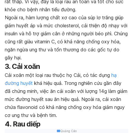
rất thấp. Vì vậy, đây là loại rau an toàn và tốt cho sức
khỏe cho bệnh nhân tiểu đường.
Ngoài ra, hàm lượng chất xơ cao của súp lơ trắng giúp
giảm huyết áp và mức cholesterol, cải thiện độ nhạy với
insulin và hỗ trợ giảm cân ở những người béo phì. Chúng
cũng rất giàu vitamin C, có khả năng chống oxy hóa,
ngăn ngừa ung thư và tổn thương do các gốc tự do
gây hại.
3. Cải xoăn
Cải xoăn một loại rau thuộc họ Cải, có tác dụng
hạ
đường huyết
khá hiệu quả. Trong nghiên cứu gần đây
đã chứng minh, việc ăn cải xoăn với lượng 14g làm giảm
mức đường huyết sau ăn hiệu quả. Ngoài ra, cải xoăn
chứa flavonoid có khả năng chống oxy hóa giảm nguy
cơ ung thư và bệnh tim.
4. Rau diếp
Quảng Cáo