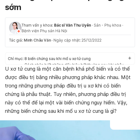
sớm
Tham vấn y khoa:
Bác sĩ Văn Thu Uyên
·
Sản - Phụ khoa
·
Bệnh viện Phụ sản Hà Nội
Tác giả:
Minh Châu Văn
·
Ngày cập nhật: 25/12/2022
Chỉ mục:
8 biến chứng sau khi mổ u xơ tử cung
Cách nhận biết những dấu hiệu bất thường sau khi phẫu
U xơ tử cung là một căn bệnh khá phổ biến và có thể
thuật u xơ tử cung
được điều trị bằng nhiều phương pháp khác nhau. Một
Phòng ngừa biến chứng sau khi mổ u xơ tử cung
trong những phương pháp điều trị u xơ khi có biến
chứng là phẫu thuật. Tuy nhiên, phương pháp điều trị
này có thể để lại một vài biến chứng nguy hiểm. Vậy,
những biến chứng sau khi mổ u xơ tử cung là gì?