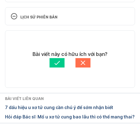
Myomectomy
LỊCH SỬ PHIÊN BẢN
https://www.mayoclinic.org/tests-
procedures/myomectomy/about/pac-20384710
Phiên bản hiện tại
Ngày truy cập: 25/12/2022
25/12/2022
Tác giả: 
Minh Châu Văn
Bài viết này có hữu ích với bạn?
Uterine fibroid surgical treatment
Tham vấn y khoa: 
Bác sĩ Văn Thu Uyên
Cập nhật bởi: 
Trần Cẩm Tú
https://healthcare.utah.edu/fertility/treatments/surg
ery/myomectomy-uterine-fibroids.php
Ngày truy cập: 25/12/2022
BÀI VIẾT LIÊN QUAN
7 dấu hiệu u xơ tử cung cần chú ý để sớm nhận biết
Myomectomy
Hỏi đáp Bác sĩ: Mổ u xơ tử cung bao lâu thì có thể mang thai?
https://www.betterhealth.vic.gov.au/health/conditio
nsandtreatments/myomectomy#possible-