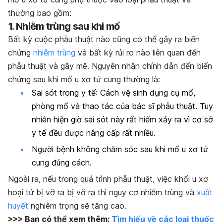
thường bao gồm:
1. Nhiễm trùng sau khi mổ
Bất kỳ cuộc phẫu thuật nào cũng có thể gây ra biến
chứng
nhiễm trùng
và bất kỳ rủi ro nào liên quan đến
phẫu thuật và gây mê. Nguyên nhân chính dẫn đến biến
chứng sau khi mổ u xơ tử cung thường là:
Sai sót trong y tế: Cách vệ sinh dụng cụ mổ,
phòng mổ và thao tác của bác sĩ phẫu thuật. Tuy
nhiên hiện giờ sai sót này rất hiếm xảy ra vì cơ sở
y tế đều được nâng cấp rất nhiều.
Người bệnh không chăm sóc sau khi mổ u xơ tử
cung đúng cách.
Ngoài ra, nếu trong quá trình phẫu thuật, việc khối u xơ
hoại tử bị vỡ ra bị vỡ ra thì nguy cơ nhiễm trùng và
xuất
huyết
nghiêm trọng sẽ tăng cao.
>>> Bạn có thể xem thêm:
Tìm hiểu về các loại thuốc