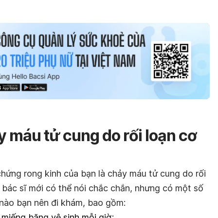
 máu tử cung do rối loạn cơ
chứng rong kinh của bạn là chảy máu tử cung do rối
ó bác sĩ mới có thể nói chắc chắn, nhưng có một số
i nào bạn nên đi khám, bao gồm:
 miếng băng vệ sinh mỗi giờ;