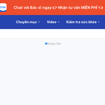
Chat với Bác sĩ ngay 👉 Nhận tư vấn MIỄN PHÍ 👈
Chuyên mục
Video
Kiểm tra sức khỏe
Quảng Cáo