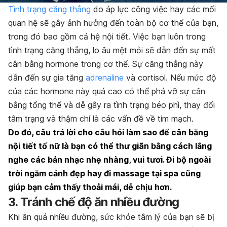
Tình trạng căng thẳng
do áp lực công việc hay các mối
quan hệ sẽ gây ảnh hưởng đến toàn bộ cơ thể của bạn,
trong đó bao gồm cả hệ nội tiết. Việc bạn luôn trong
tình trạng căng thẳng, lo âu mệt mỏi sẽ dẫn đến sự mất
cân bằng hormone trong cơ thể. Sự căng thẳng này
dẫn đến sự gia tăng
adrenaline
và cortisol. Nếu mức độ
của các hormone này quá cao có thể phá vỡ sự cân
bằng tổng thể và dễ gây ra tình trạng béo phì, thay đổi
tâm trạng và thậm chí là các vấn đề về tim mạch.
Do đó, câu trả lời cho câu hỏi làm sao để cân bằng
nội tiết tố nữ là bạn có thể thư giãn bằng cách lắng
nghe các bản nhạc nhẹ nhàng, vui tươi. Đi bộ ngoài
trời ngắm cảnh đẹp hay đi massage tại spa cũng
giúp bạn cảm thấy thoải mái, dễ chịu hơn.
3. Tránh chế độ ăn nhiều đường
Khi ăn quá nhiều đường, sức khỏe tâm lý của bạn sẽ bị