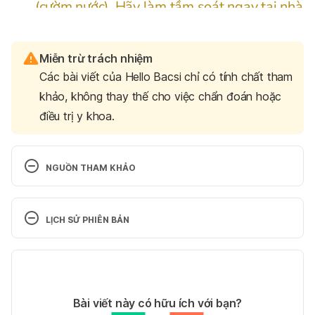
Miễn trừ trách nhiệm
Các bài viết của Hello Bacsi chỉ có tính chất tham
khảo, không thay thế cho việc chẩn đoán hoặc
điều trị y khoa.
NGUỒN THAM KHẢO
Effect of green tea on glucose control and insulin 
sensitivity: a meta-analysis of 17 randomized 
LỊCH SỬ PHIÊN BẢN
controlled trials
Phiên bản hiện tại
https://academic.oup.com/ajcn/article/98/2/340/4
577179  Ngày truy cập 22/021/2021
30/10/2025
Tác giả: 
Phan Vân Anh
Bài viết này có hữu ích với bạn?
Do You Have a Hormone Imbalance?
Tham vấn y khoa: 
Bác sĩ Nguyễn Thường Hanh