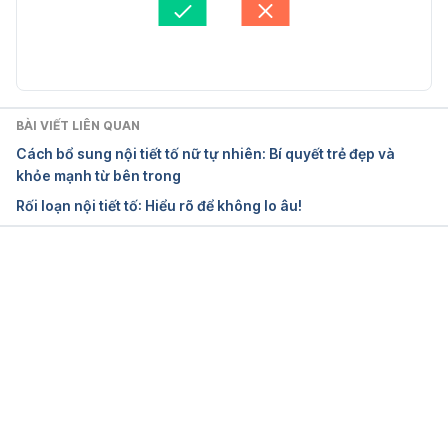
Cập nhật bởi: 
Trương Phương Đài
https://womeninbalance.org/seventh-woman/do-
you-have-a-hormone-imbalance/  Ngày truy cập 
22/021/2021
BÀI VIẾT LIÊN QUAN
Nutrition: 8 Natural Ways to Balance Your 
Cách bổ sung nội tiết tố nữ tự nhiên: Bí quyết trẻ đẹp và
Hormones https://homebase.org/news/nutrition-8-
khỏe mạnh từ bên trong
natural-ways-to-balance-your-hormones/ Ngày 
Rối loạn nội tiết tố: Hiểu rõ để không lo âu!
truy cập 22/021/2021
Do You Have a Hormone Imbalance?
Đang tải....
https://www.webmd.com/women/ss/slideshow-
hormone-imbalance
Ngày truy cập 30.09.2019
12 Natural Ways to Balance Your Hormones