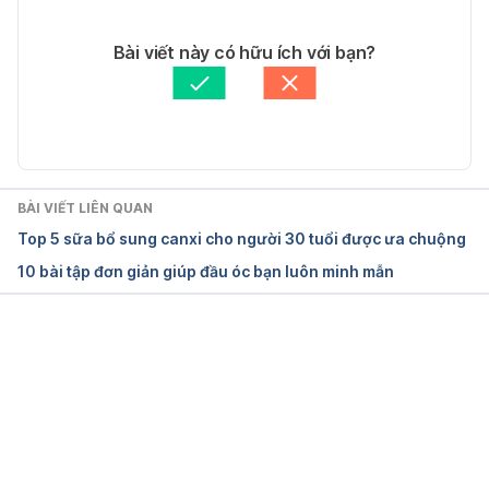
Ngày truy cập: 02/03/2021
03/03/2021
Tác giả: 
Dung Nguyễn
Bài viết này có hữu ích với bạn?
How the Brain Changes With Age
Tham vấn y khoa: 
Bác sĩ Nguyễn Thường Hanh
Cập nhật bởi: 
Trương Phương Đài
https://www.brainfacts.org/thinking-sensing-and-
behaving/aging/2019/how-the-brain-changes-with-
age-083019
BÀI VIẾT LIÊN QUAN
Ngày truy cập: 02/03/2021
Top 5 sữa bổ sung canxi cho người 30 tuổi được ưa chuộng
10 bài tập đơn giản giúp đầu óc bạn luôn minh mẫn
Đang tải....