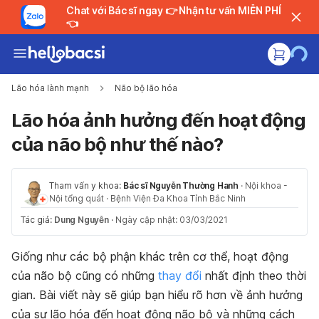
Chat với Bác sĩ ngay 👉 Nhận tư vấn MIỄN PHÍ
👈
Lão hóa lành mạnh
Não bộ lão hóa
Lão hóa ảnh hưởng đến hoạt động
của não bộ như thế nào?
Tham vấn y khoa:
Bác sĩ Nguyễn Thường Hanh
·
Nội khoa -
Nội tổng quát
·
Bệnh Viện Đa Khoa Tỉnh Bắc Ninh
Tác giả:
Dung Nguyễn
·
Ngày cập nhật: 03/03/2021
Giống như các bộ phận khác trên cơ thể, hoạt động
của não bộ cũng có những
thay đổi
nhất định theo thời
gian. Bài viết này sẽ giúp bạn hiểu rõ hơn về ảnh hưởng
của sự lão hóa đến hoạt động não bộ và những cách