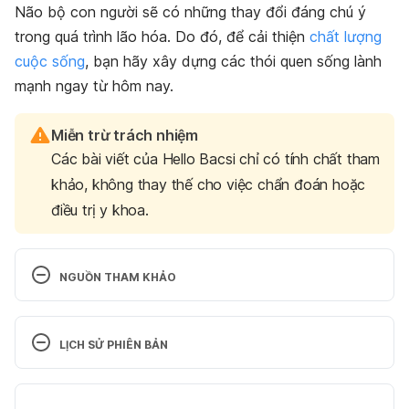
Não bộ con người sẽ có những thay đổi đáng chú ý
trong quá trình lão hóa. Do đó, để cải thiện
chất lượng
cuộc sống
, bạn hãy xây dựng các thói quen sống lành
mạnh ngay từ hôm nay.
Miễn trừ trách nhiệm
Các bài viết của Hello Bacsi chỉ có tính chất tham
khảo, không thay thế cho việc chẩn đoán hoặc
điều trị y khoa.
NGUỒN THAM KHẢO
What happens to the brain as we age?
LỊCH SỬ PHIÊN BẢN
https://www.medicalnewstoday.com/articles/31918
5
Phiên bản hiện tại