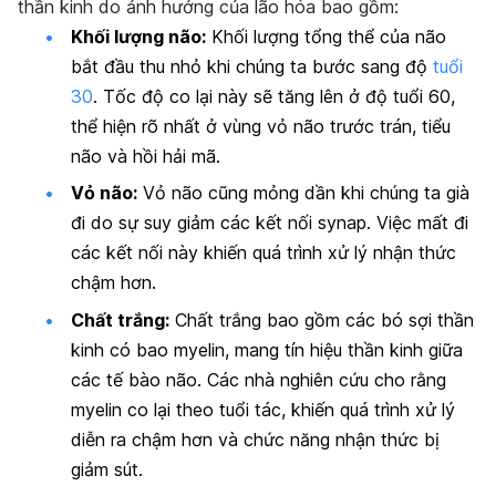
thần kinh do ảnh hưởng của lão hóa bao gồm:
Khối lượng não:
Khối lượng tổng thể của não
bắt đầu thu nhỏ khi chúng ta bước sang độ
tuổi
30
. Tốc độ co lại này sẽ tăng lên ở độ tuổi 60,
thể hiện rõ nhất ở vùng vỏ não trước trán, tiểu
não và hồi hải mã.
Vỏ não:
Vỏ não cũng mỏng dần khi chúng ta già
đi do sự suy giảm các kết nối synap. Việc mất đi
các kết nối này khiến quá trình xử lý nhận thức
chậm hơn.
Chất trắng:
Chất trắng bao gồm các bó sợi thần
kinh có bao myelin, mang tín hiệu thần kinh giữa
các tế bào não. Các nhà nghiên cứu cho rằng
myelin co lại theo tuổi tác, khiến quá trình xử lý
diễn ra chậm hơn và chức năng nhận thức bị
giảm sút.