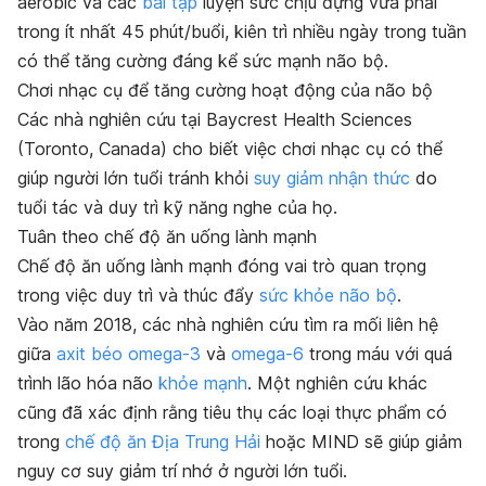
aerobic và các
bài tập
luyện sức chịu đựng vừa phải
trong ít nhất 45 phút/buổi, kiên trì nhiều ngày trong tuần
có thể tăng cường đáng kể sức mạnh não bộ.
Chơi nhạc cụ để tăng cường hoạt động của não bộ
Các nhà nghiên cứu tại Baycrest Health Sciences
(Toronto, Canada) cho biết việc chơi nhạc cụ có thể
giúp người lớn tuổi tránh khỏi
suy giảm nhận thức
do
tuổi tác và duy trì kỹ năng nghe của họ.
Tuân theo chế độ ăn uống lành mạnh
Chế độ ăn uống lành mạnh đóng vai trò quan trọng
trong việc duy trì và thúc đẩy
sức khỏe não bộ
.
Vào năm 2018, các nhà nghiên cứu tìm ra mối liên hệ
giữa
axit béo omega-3
và
omega-6
trong máu với quá
trình lão hóa não
khỏe mạnh
. Một nghiên cứu khác
cũng đã xác định rằng tiêu thụ các loại thực phẩm có
trong
chế độ ăn Địa Trung Hải
hoặc MIND sẽ giúp giảm
nguy cơ suy giảm trí nhớ ở người lớn tuổi.