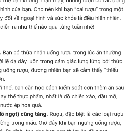
ó thể bạn không nhận thấy, nhưng rượu có tác động
hình của bạn. Cho nên khi bạn “cai rượu” trong một
y đổi về ngoại hình và sức khỏe là điều hiển nhiên.
 diễn ra như thế nào qua từng tuần nhé!
.
Bạn có thừa nhận uống rượu trong lúc ăn thường
ởi lẽ dạ dày luôn trong cảm giác lưng lửng bởi thức
g uống rượu, đương nhiên bạn sẽ cảm thấy “thiếu
ơn.
Vì thế, bạn cần học cách kiểm soát cơn thèm ăn sau
thay thế thực phẩm, nhất là đồ chiên xào, dầu mỡ,
 nước ép hoa quả.
đồ ngọt) cũng tăng.
Rượu, đặc biệt là các loại rượu
ường trong máu. Giờ đây khi bạn ngưng uống rượu,