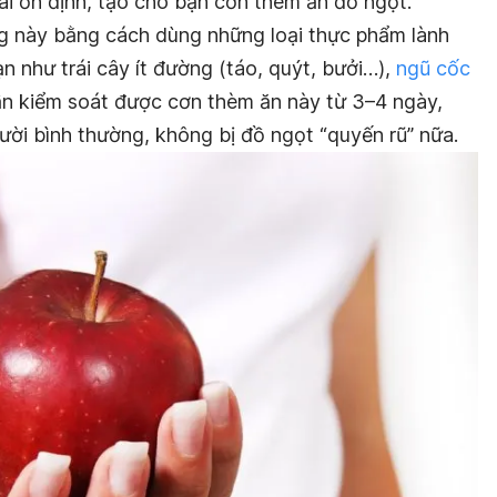
ái ổn định, tạo cho bạn cơn thèm ăn đồ ngọt.
ng này bằng cách dùng những loại thực phẩm lành
 như trái cây ít đường (táo, quýt, bưởi…),
ngũ cốc
cần kiểm soát được cơn thèm ăn này từ 3–4 ngày,
gười bình thường, không bị đồ ngọt “quyến rũ” nữa.