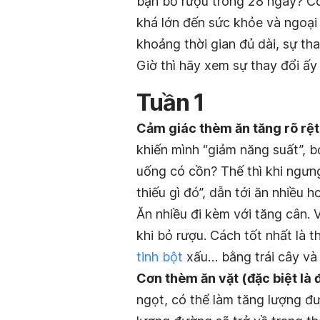
bạn bỏ rượu trong 28 ngày? C
khá lớn đến sức khỏe và ngoại 
khoảng thời gian đủ dài, sự tha
Giờ thì hãy xem sự thay đổi ấy
Tuần 1
Cảm giác thèm ăn tăng rõ rệt
khiến mình “giảm năng suất”, b
uống có cồn? Thế thì khi ngưn
thiếu gì đó”, dẫn tới ăn nhiều h
Ăn nhiều đi kèm với tăng cân. 
khi bỏ rượu. Cách tốt nhất là 
tinh bột
xấu… bằng trái cây và
Cơn thèm ăn vặt (đặc biệt là 
ngọt, có thể làm tăng lượng đ