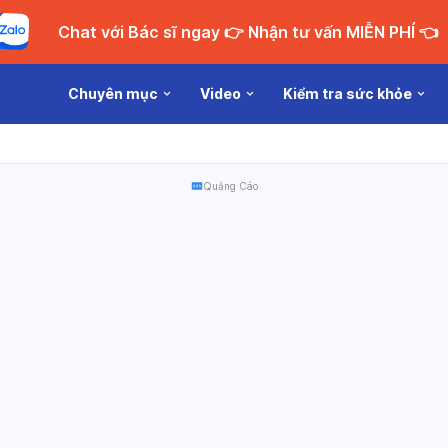
Chat với Bác sĩ ngay 👉 Nhận tư vấn MIỄN PHÍ 👈
Chuyên mục
Video
Kiểm tra sức khỏe
Quảng Cáo