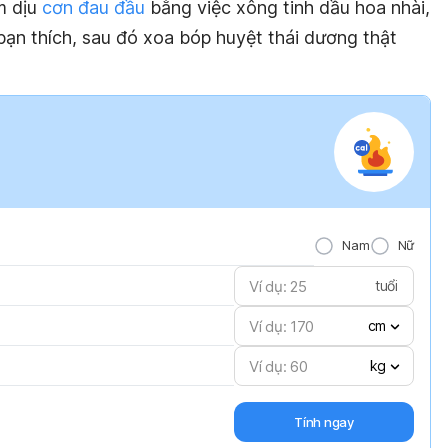
m dịu
cơn đau đầu
bằng việc xông tinh dầu hoa nhài,
bạn thích, sau đó xoa bóp huyệt thái dương thật
Nam
Nữ
tuổi
cm
kg
Tính ngay