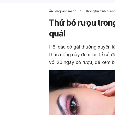
Ăn uống lành mạnh
Thông tin dinh dưỡn
Thử bỏ rượu trong
quả!
Hỡi các cô gái thường xuyên là
thức uống này đem lại để có độ
với 28 ngày bỏ rượu, để xem bạn