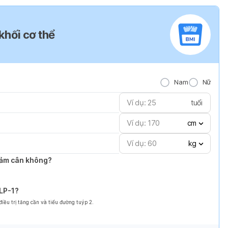
 khối cơ thể
Nam
Nữ
tuổi
cm
kg
giảm cân không?
GLP-1?
ều trị tăng cần và tiểu đường tuýp 2.