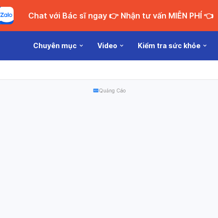
Chat với Bác sĩ ngay 👉 Nhận tư vấn MIỄN PHÍ 👈
Chuyên mục
Video
Kiểm tra sức khỏe
Quảng Cáo