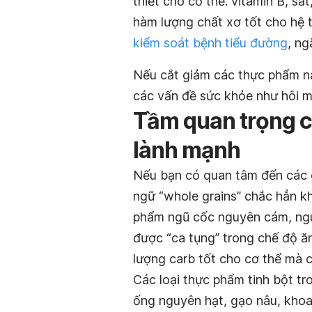
thiết cho cơ thể: vitamin B, s
hàm lượng chất xơ tốt cho hệ 
kiểm soát bệnh tiểu đường
, ng
Nếu cắt giảm các thực phẩm này
các vấn đề sức khỏe như hôi m
Tầm quan trọng củ
lành mạnh
Nếu bạn có quan tâm đến các
ngữ “whole grains” chắc hẳn k
phẩm ngũ cốc nguyên cám, ngu
được “ca tụng” trong chế độ ă
lượng carb tốt cho cơ thể mà c
Các loại thực phẩm tinh bột 
ống nguyên hạt, gạo nâu, khoai