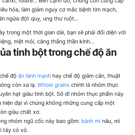
ắt, canxi, folate… Bên cạnh đó, chúng còn cung cấp
tiêu hóa, làm giảm nguy cơ mắc bệnh tim mạch,
ăn ngừa đột quỵ, ung thư ruột…
 trong một thời gian dài, bạn sẽ phải đối diện với
iệng, mệt mỏi, căng thẳng thần kinh…
a tinh bột trong chế độ ăn
 chế độ
ăn lành mạnh
hay chế độ giảm cân, thuật
hông còn xa lạ.
Whole grains
chính là nhóm thực
yên hạt giàu tinh bột. Sở dĩ nhóm thực phẩm này
n hiện đại vì chúng không những cung cấp một
òn giàu chất xơ.
trong nhóm ngũ cốc này bao gồm:
bánh mì
nâu, mì
 tây có vỏ.