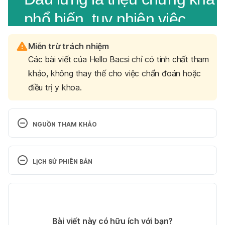
Miễn trừ trách nhiệm
Các bài viết của Hello Bacsi chỉ có tính chất tham
khảo, không thay thế cho việc chẩn đoán hoặc
điều trị y khoa.
NGUỒN THAM KHẢO
Ferri, Fred. Ferri’s Netter Patient Advisor. 
Philadelphia, PA: Saunders / Elsevier, 2012. Bản tải 
LỊCH SỬ PHIÊN BẢN
về
Phiên bản hiện tại
Porter, R. S., Kaplan, J. L., Homeier, B. P., & Albert, 
R. K. (2009). The Merck manual home health 
03/04/2025
handbook. Whitehouse Station, NJ, Merck 
Tác giả: 
Tố Quyên
Bài viết này có hữu ích với bạn?