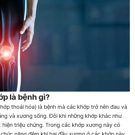
p là bệnh gì?
ớp thoái hóa) là bệnh mà các khớp trở nên đau và
áng và xương sống. Đôi khi những khớp khác như
t hiện triệu chứng. Trong các khớp xương này có
ó chức năng đệm khi hai đầu xương ở các khớp này