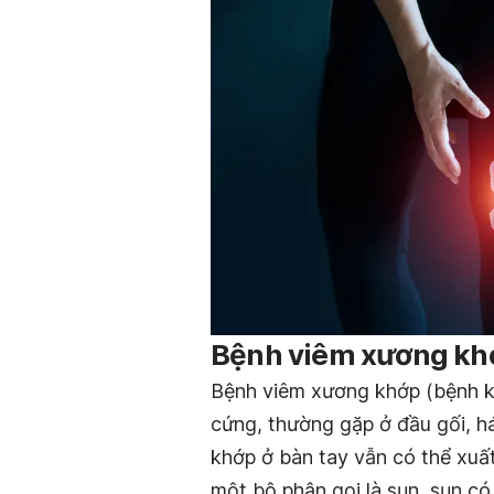
Bệnh viêm xương khớ
Bệnh viêm xương khớp (bệnh kh
cứng, thường gặp ở đầu gối, h
khớp ở bàn tay vẫn có thể xuấ
một bộ phận gọi là sụn, sụn c