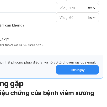
cm
kg
giảm cân không?
GLP-1?
ều trị tăng cần và tiểu đường tuýp 2.
p nhật phương pháp điều trị và hỗ trợ từ chuyên gia qua email.
Tính ngay
ờng gặp
riệu chứng của bệnh viêm xương