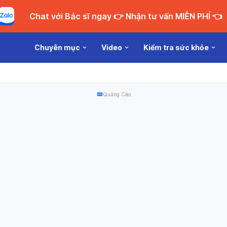
Chat với Bác sĩ ngay 👉 Nhận tư vấn MIỄN PHÍ 👈
Chuyên mục
Video
Kiểm tra sức khỏe
Quảng Cáo