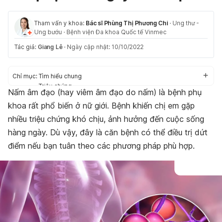
Tham vấn y khoa:
Bác sĩ Phùng Thị Phương Chi
·
Ung thư -
Ung bướu
·
Bệnh viện Đa khoa Quốc tế Vinmec
Tác giả:
Giang Lê
·
Ngày cập nhật: 10/10/2022
Chỉ mục:
Tìm hiểu chung
Triệu chứng
Nấm âm đạo (hay viêm âm đạo do nấm) là bệnh phụ
Nguyên nhân
khoa rất phổ biến ở nữ giới. Bệnh khiến chị em gặp
Nguy cơ mắc phải
Điều trị hiệu quả
nhiều triệu chứng khó chịu, ảnh hưởng đến cuộc sống
Chế độ sinh hoạt phù hợp
hàng ngày. Dù vậy, đây là căn bệnh có thể điều trị dứt
điểm nếu bạn tuân theo các phương pháp phù hợp.