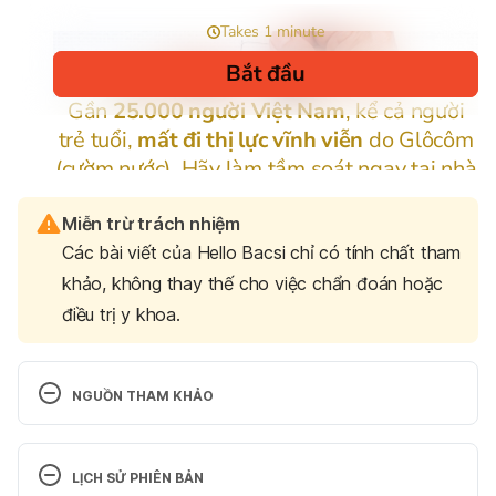
Miễn trừ trách nhiệm
Các bài viết của Hello Bacsi chỉ có tính chất tham
khảo, không thay thế cho việc chẩn đoán hoặc
điều trị y khoa.
NGUỒN THAM KHẢO
Ferri, Fred. 
Ferri’s Netter Patient Advisor
. 
Philadelphia, PA: Saunders / Elsevier, 2012. Bản tải 
LỊCH SỬ PHIÊN BẢN
về