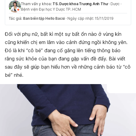
Tham vấn y khoa:
TS. Dược khoa Trương Anh Thư
·
Dược
·
Bệnh viện Đại học Y Dược TP. HCM
Tác giả:
Ban biên tập Hello Bacsi
·
Ngày cập nhật: 15/11/2019
Đối với phụ nữ, bất kì một sự bất ổn nào ở vùng kín
cũng khiến chị em lâm vào cảnh đứng ngồi không yên.
Đó là khi “cô bé” đang cố gắng lên tiếng thông báo
rằng sức khỏe của bạn đang gặp vấn đề đấy. Bài viết
sau đây sẽ giúp bạn hiểu hơn về những cảnh báo từ “cô
bé” nhé.