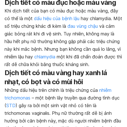
Dịch tiết có màu đục hoặc màu vàng
Khi dịch tiết của bạn có màu đục hoặc màu vàng, đây
có thể là một
dấu hiệu của bệnh lậu
hay chlamydia. Một
số triệu chứng khác đi kèm là
đau vùng chậu
và cảm
giác bỏng rát khi đi vệ sinh. Tuy nhiên, không may là
hầu hết phụ nữ thường không gặp phải các triệu chứng
này khi mắc bệnh. Nhưng bạn không cần quá lo lắng, vì
nhiễm lậu hay
chlamydia
một khi đã chẩn đoán được thì
rất dễ chữa khỏi bằng thuốc kháng sinh.
Dịch tiết có màu vàng hay xanh lá
nhạt, có bọt và có mùi hôi
Những dấu hiệu trên chính là triệu chứng của
nhiễm
trichomonas
– một bệnh lây truyền qua đường tình dục
(
STD
) gây ra bởi một sinh vật nhỏ có tên là
trichomonas vaginalis. Phụ nữ thường rất dễ bị ảnh
hưởng bởi căn bệnh này, mặc dù người nhiễm bệnh đầu