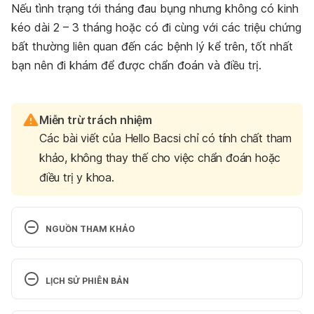
Nếu tình trạng tới tháng đau bụng nhưng không có kinh
kéo dài 2 – 3 tháng hoặc có đi cùng với các triệu chứng
bất thường liên quan đến các bệnh lý kể trên, tốt nhất
bạn nên đi khám để được chẩn đoán và điều trị.
Miễn trừ trách nhiệm
Các bài viết của Hello Bacsi chỉ có tính chất tham
khảo, không thay thế cho việc chẩn đoán hoặc
điều trị y khoa.
NGUỒN THAM KHẢO
Period 
problems 
https://www.nhs.uk/conditions/periods/pe
LỊCH SỬ PHIÊN BẢN
riod-problems/
 Ngày truy cập: 16/11/2021
Phiên bản hiện tại