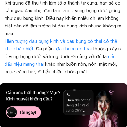
Khi trứng đã thụ tinh làm tổ ở thành tử cung, bạn sẽ có
cảm giác đau nhẹ, đau lâm râm ở vùng bụng dưới giống
như đau bụng kinh. Điều này khiến nhiều chị em không
biết nên dễ lầm tưởng bị đau bụng kinh nhưng không ra
máu.
Hiện tượng đau bụng kinh và đau bụng có thai có thể
khó nhận biết
. Đa phần,
đau bụng có thai
thường xảy ra
ở vùng bụng dưới và lưng dưới. Đi cùng với đó là
các
dấu hiệu mang thai
khác như buồn nôn, nôn, mệt mỏi,
ngực căng tức, đi tiểu nhiều, chóng mặt…