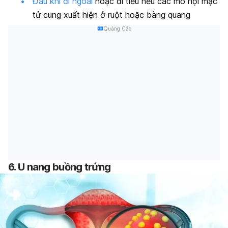
Đau khi đi ngoài
hoặc đi tiểu nếu các mô nội mạc
tử cung xuất hiện ở ruột hoặc bàng quang
Quảng Cáo
6. U nang buồng trứng