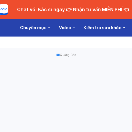
Chat với Bác sĩ ngay 👉 Nhận tư vấn MIỄN PHÍ 👈
Chuyên mục
Video
Kiểm tra sức khỏe
Quảng Cáo