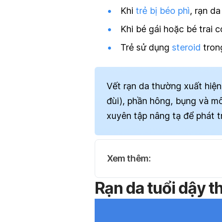
Khi
trẻ bị béo phì
, rạn d
Khi bé gái hoặc bé trai 
Trẻ sử dụng
steroid
tron
Vết rạn da thường xuất hiện 
đùi), phần hông, bụng và mô
xuyên tập nâng tạ để phát tr
Xem thêm:
Rạn da tuổi dậy t