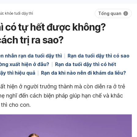
Tổng quan
ức khỏe tuổi dậy thì
hì có tự hết được không?
ch trị ra sao?
n nhân rạn da tuổi dậy thì
Rạn da tuổi dậy thì có sao
hường xuất hiện ở đâu?
Rạn da tuổi dậy thì có hết
dậy thì hiệu quả
Rạn da khi nào nên đi khám da liễu?
uất hiện ở người trưởng thành mà còn diễn ra ở trẻ
à mẹ nghĩ đến cách biện pháp giúp hạn chế và khắc
 thì cho con.