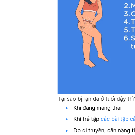
Tại sao bị rạn da ở tuổi dậy th
Khi đang mang thai
Khi trẻ tập
các bài tập cả
Do di truyền, cân nặng t