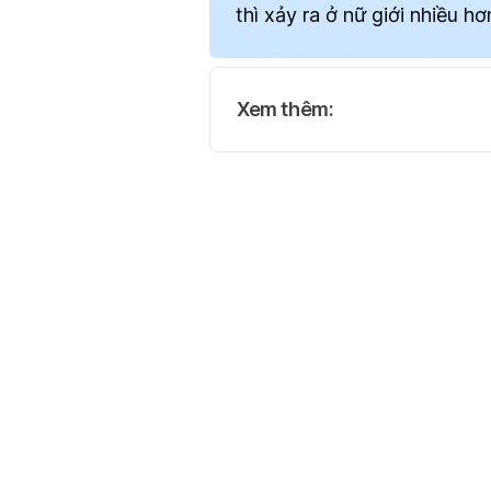
thì xảy ra ở nữ giới nhiều hơ
Xem thêm: