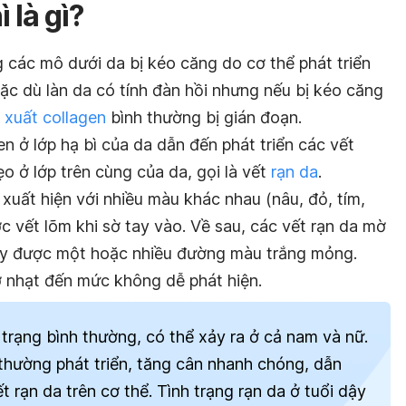
 là gì?
ng các mô dưới da bị kéo căng do cơ thể phát triển
c dù làn da có tính đàn hồi nhưng nếu bị kéo căng
 xuất collagen
bình thường bị gián đoạn.
en ở lớp hạ bì của da dẫn đến phát triển các vết
 ở lớp trên cùng của da, gọi là vết
rạn da
.
 xuất hiện với nhiều màu khác nhau (nâu, đỏ, tím,
 vết lõm khi sờ tay vào. Về sau, các vết rạn da mờ
thấy được một hoặc nhiều đường màu trắng mỏng.
ờ nhạt đến mức không dễ phát hiện.
nh trạng bình thường, có thể xảy ra ở cả nam và nữ.
ẻ thường phát triển, tăng cân nhanh chóng, dẫn
t rạn da trên cơ thể. Tình trạng rạn da ở tuổi dậy