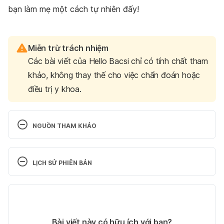
bạn làm mẹ một cách tự nhiên đấy!
Miễn trừ trách nhiệm
Các bài viết của Hello Bacsi chỉ có tính chất tham
khảo, không thay thế cho việc chẩn đoán hoặc
điều trị y khoa.
NGUỒN THAM KHẢO
What ovulation signs can I look out for if I’m hoping 
to conceive?
LỊCH SỬ PHIÊN BẢN
https://www.mayoclinic.org/healthy-
Phiên bản hiện tại
lifestyle/getting-pregnant/expert-
answers/ovulation-signs/faq-20058000
07/10/2025
Tác giả: 
Thảo Viên
Bài viết này có hữu ích với bạn?