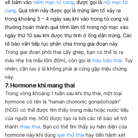
sẽ bám vào
niêm mạc tử cung
, được gọi là
nội mạc tử
cung
. Quá trình này được gọi là trứng làm tổ xảy ra
trong khoảng 3 – 4 ngày sau khi vào trong tử cung và
thường hoàn thành quá trình làm tổ trong nội mạc vào
ngày thứ 10 sau khi được thụ tinh ở ống dẫn trứng. Các
tế bào vẫn tiếp tục phân chia trong giai đoạn này.
Trong giai đoạn phôi thai cấy ghép, bạn có thể bị ra
máu nhẹ (ra mấu lốm đốm), còn gọi là
máu báo thai
. Tuy
nhiên, cần lưu ý là không phải ai cũng gặp triệu chứng
này.
7. Hormone khi mang thai
Trong vòng khoảng 1 tuần sau khi thụ thai, một loại
hormone có tên là “human chorionic gonadotropin”
(hCG) có thể được tìm thấy trong máu hoặc nước tiểu
của người mẹ. hCG được tạo ra bởi các tế bào sẽ trở
thành
nhau thai
. Bạn có thể tìm thấy sự hiện diện của
hormone này khi dùng
que thử thai
hay tiến hành xét