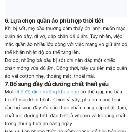
6. Lựa chọn quần áo phù hợp thời tiết
Khi bị sốt, mẹ bầu thường cảm thấy ớn lạnh, muốn mặc
quần áo dày, đi vớ, đắp chăn để ủ ấm. Tuy nhiên, việc
mặc quần áo nhiều lớp cộng với việc mang vớ giữ ấm có
thể khiến nhiệt độ cơ thể tăng lên.
Do đó, những bà bầu bị sốt chỉ nên đắp một chiếc
chăn mỏng vừa đủ ấm. Đồng thời, hãy ưu tiên mặc quần
áo vải cotton nhẹ, thoáng mát, thoải mái.
7. Bổ sung đầy đủ dưỡng chất thiết yếu
Một
chế độ dinh dưỡng khoa học
có thể giúp mẹ bầu
bị sốt mau khỏi bệnh. Chính vì vậy, phụ nữ mang thai
cần bổ sung đầy đủ các thực phẩm cung cấp chất đạm,
chất xơ, đường bột, đặc biệt là vitamin và khoáng chất
trong những bữa ăn hàng ngày.
Hãy ưu tiên những thức ăn mềm, loãng, dễ tiêu hóa như