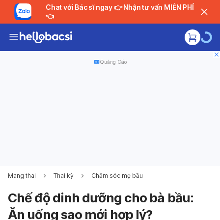
Chat với Bác sĩ ngay 👉 Nhận tư vấn MIỄN PHÍ
👈
Quảng Cáo
Mang thai
Thai kỳ
Chăm sóc mẹ bầu
Chế độ dinh dưỡng cho bà bầu:
Ăn uống sao mới hợp lý?