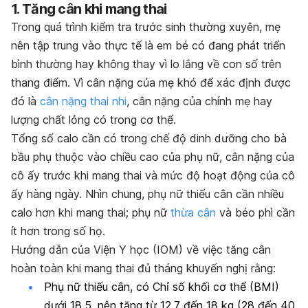
1. Tăng cân khi mang thai
Trong quá trình kiểm tra trước sinh thường xuyên, mẹ
nên tập trung vào thực tế là em bé có đang phát triển
bình thường hay không thay vì lo lắng về con số trên
thang điểm. Vì cân nặng của mẹ khó để xác định được
đó là
cân nặng thai nhi
, cân nặng của chính mẹ hay
lượng chất lỏng có trong cơ thể.
Tổng số calo cần có trong chế độ dinh dưỡng cho bà
bầu phụ thuộc vào chiều cao của phụ nữ, cân nặng của
cô ấy trước khi mang thai và mức độ hoạt động của cô
ấy hàng ngày. Nhìn chung, phụ nữ thiếu cân cần nhiều
calo hơn khi mang thai; phụ nữ
thừa cân
và béo phì cần
ít hơn trong số họ.
Hướng dẫn của Viện Y học (IOM) về việc tăng cân
hoàn toàn khi mang thai đủ tháng khuyến nghị rằng:
Phụ nữ thiếu cân, có Chỉ số khối cơ thể (BMI)
dưới 18,5, nên tăng từ 12,7 đến 18 kg (28 đến 40