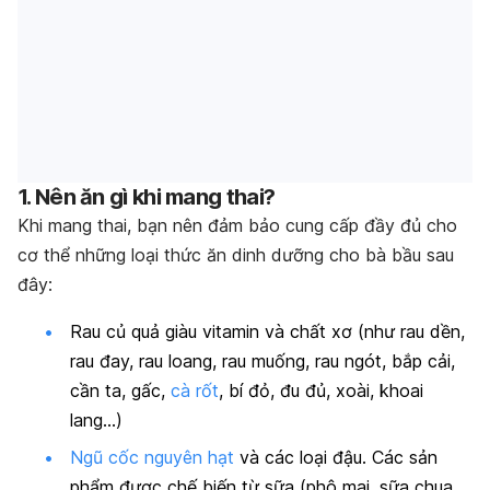
1. Nên ăn gì khi mang thai?
Khi mang thai, bạn nên đảm bảo cung cấp đầy đủ cho
cơ thể những loại thức ăn dinh dưỡng cho bà bầu sau
đây:
Rau củ quả giàu vitamin và chất xơ (như rau dền,
rau đay, rau loang, rau muống, rau ngót, bắp cải,
cần ta, gấc,
cà rốt
, bí đỏ, đu đủ, xoài, khoai
lang…)
Ngũ cốc nguyên hạt
và các loại đậu. Các sản
phẩm được chế biến từ sữa (phô mai, sữa chua,