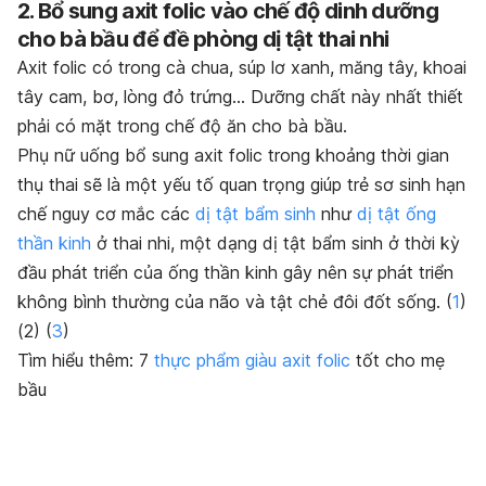
2. Bổ sung axit folic vào chế độ dinh dưỡng
cho bà bầu để đề phòng dị tật thai nhi
Axit folic có trong cà chua, súp lơ xanh, măng tây, khoai
tây cam, bơ, lòng đỏ trứng… Dưỡng chất này nhất thiết
phải có mặt trong chế độ ăn cho bà bầu.
Phụ nữ uống bổ sung axit folic trong khoảng thời gian
thụ thai sẽ là một yếu tố quan trọng giúp trẻ sơ sinh hạn
chế nguy cơ mắc các
dị tật bẩm sinh
như
dị tật ống
thần kinh
ở thai nhi, một dạng dị tật bẩm sinh ở thời kỳ
đầu phát triển của ống thần kinh gây nên sự phát triển
không bình thường của não và tật chẻ đôi đốt sống. (
1
)
(2) (
3
)
Tìm hiểu thêm: 7
thực phẩm giàu axit folic
tốt cho mẹ
bầu