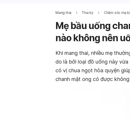
Mang thai
Thai kỳ
Chăm sóc mẹ b
Mẹ bầu uống chan
nào không nên u
Khi mang thai, nhiều mẹ thườ
do là bởi loại đồ uống này vừa 
có vị chua ngọt hòa quyện gi
chanh mật ong có được không