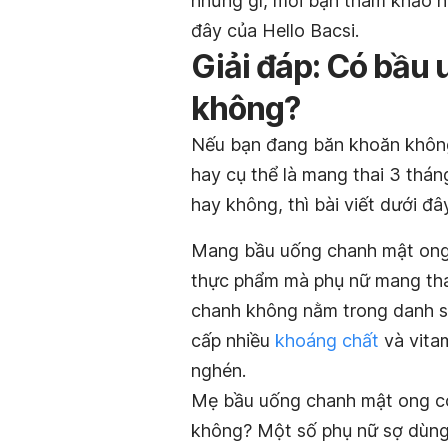
những gì, mời bạn tham khảo n
đây của Hello Bacsi.
Giải đáp: Có bầu
không?
Nếu bạn đang băn khoăn khôn
hay cụ thể là mang thai 3 thá
hay không, thì bài viết dưới đâ
Mang bầu uống chanh mật ong 
thực phẩm mà phụ nữ mang tha
chanh không nằm trong danh s
cấp nhiều
khoáng chất
và vita
nghén.
Mẹ bầu uống chanh mật ong c
không?
Một số phụ nữ sợ dùng 