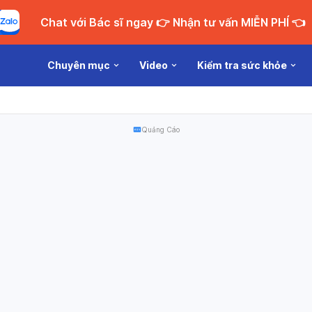
Chat với Bác sĩ ngay 👉 Nhận tư vấn MIỄN PHÍ 👈
Chuyên mục
Video
Kiểm tra sức khỏe
Quảng Cáo