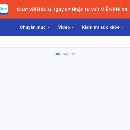
Chat với Bác sĩ ngay 👉 Nhận tư vấn MIỄN PHÍ 👈
Chuyên mục
Video
Kiểm tra sức khỏe
Quảng Cáo