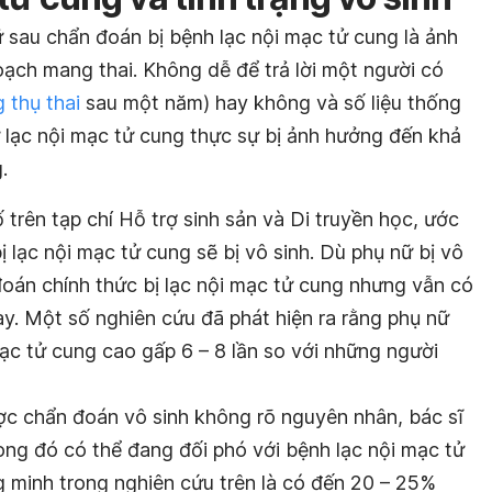
 sau chẩn đoán bị bệnh lạc nội mạc tử cung là ảnh
oạch mang thai. Không dễ để trả lời một người có
 thụ thai
sau một năm) hay không và số liệu thống
ữ lạc nội mạc tử cung thực sự bị ảnh hưởng đến khả
.
rên tạp chí Hỗ trợ sinh sản và Di truyền học, ước
 lạc nội mạc tử cung sẽ bị vô sinh. Dù phụ nữ bị vô
đoán chính thức bị lạc nội mạc tử cung nhưng vẫn có
y. Một số nghiên cứu đã phát hiện ra rằng phụ nữ
mạc tử cung cao gấp 6 – 8 lần so với những người
ợc chẩn đoán vô sinh không rõ nguyên nhân, bác sĩ
ong đó có thể đang đối phó với bệnh lạc nội mạc tử
 minh trong nghiên cứu trên là có đến 20 – 25%